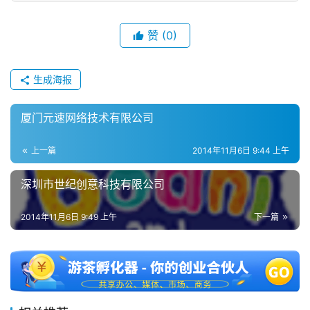
单
机
赞
(0)
游
戏
生成海报
休
厦门元速网络技术有限公司
闲
游
戏
上一篇
2014年11月6日 9:44 上午
深圳市世纪创意科技有限公司
2
0
2014年11月6日 9:49 上午
下一篇
2
5
第
十
三
届