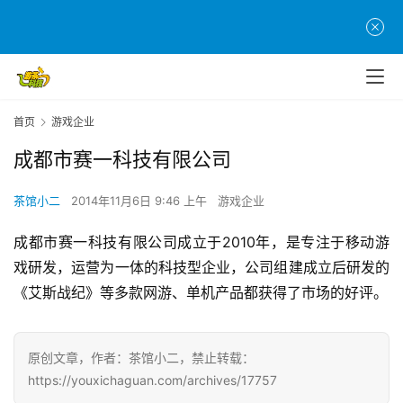
首
页
游
茶
原
首页
游戏企业
创
成都市赛一科技有限公司
游
茶馆小二
2014年11月6日 9:46 上午
游戏企业
戏
业
成都市赛一科技有限公司成立于2010年，是专注于移动游
界
戏研发，运营为一体的科技型企业，公司组建成立后研发的
《艾斯战纪》等多款网游、单机产品都获得了市场的好评。
手
机
游
原创文章，作者：茶馆小二，禁止转载：
戏
https://youxichaguan.com/archives/17757