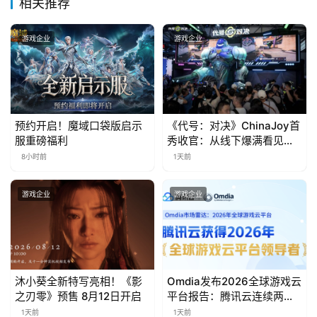
相关推荐
金
茶
游戏企业
游戏企业
奖
7
预约开启！魔域口袋版启示
《代号：对决》ChinaJoy首
月
服重磅福利
秀收官：从线下爆满看见玩
家的真实期待
8小时前
1天前
3
0
游戏企业
游戏企业
日
游
茶
沐小葵全新特写亮相！《影
Omdia发布2026全球游戏云
对
之刃零》预售 8月12日开启
平台报告：腾讯云连续两年
入选“领导者”象限
1天前
1天前
接