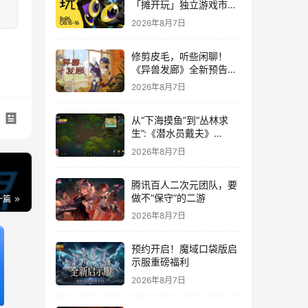
「摊开玩」独立游戏市集
正式开票！
2026年8月7日
修剪皮毛，听些闲聊！
《异兽发廊》全新预告与
Steam免费试玩公开
2026年8月7日
从“下海摸鱼”到“丛林求
生”:《潜水员戴夫》
DLC《丛林》移动端定档
2026年8月7日
8月14日
腾讯百人二次元团队，要
做不“保守”的二游
一篇
2026年8月7日
预约开启！魔域口袋版启
示服重磅福利
2026年8月7日