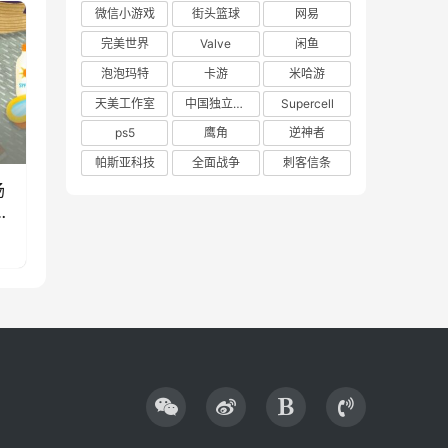
微信小游戏
街头篮球
网易
完美世界
Valve
闲鱼
泡泡玛特
卡游
米哈游
天美工作室
中国独立游戏联盟
Supercell
ps5
鹰角
逆神者
帕斯亚科技
全面战争
刺客信条
场
款