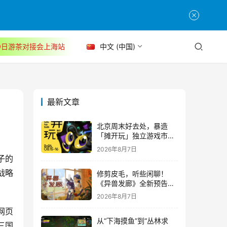
30日游茶对接会上海站
中文 (中国)
最新文章
北京周末好去处，暴造
「摊开玩」独立游戏市集
正式开票！
2026年8月7日
子的
的战略
修剪皮毛，听些闲聊！
《异兽发廊》全新预告与
Steam免费试玩公开
2026年8月7日
网页
从“下海摸鱼”到“丛林求
三国