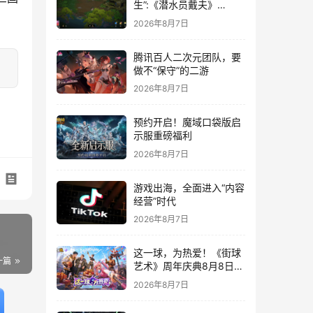
生”:《潜水员戴夫》
DLC《丛林》移动端定档
2026年8月7日
8月14日
腾讯百人二次元团队，要
做不“保守”的二游
2026年8月7日
预约开启！魔域口袋版启
示服重磅福利
2026年8月7日
游戏出海，全面进入“内容
经营”时代
2026年8月7日
这一球，为热爱！《街球
一篇
艺术》周年庆典8月8日正
式上线，多重福利与全新
2026年8月7日
内容同步开启