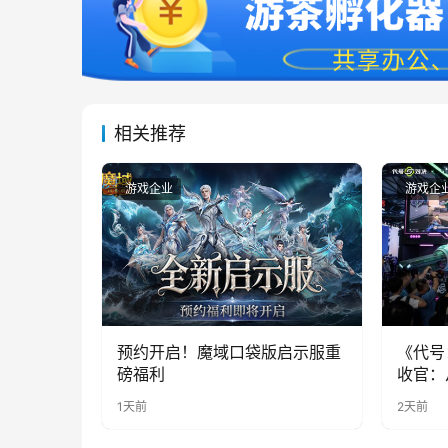
相关推荐
游戏企业
游戏企
预约开启！魔域口袋版启示服重
《代号
磅福利
收官：
实期待
1天前
2天前