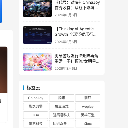
《代号：对决》ChinaJoy
首秀收官：从线下爆满看
见玩家的真实期待
2026年8月6日
【ThinkingAI Agentic
Growth 全球泛娱乐行业
峰会】Agent 时代，人到
2026年8月6日
底负责什么
虎牙游戏发行IP矩阵再落
重磅一子！顶流“女明星”
ZANMANG LOOPY 正版
2026年8月6日
3D消除手游《消消奇遇》
惊喜曝光
标签云
ChinaJoy
腾讯
索尼
刃
影之刃零
独立游戏
weplay
TGA
逃离塔科夫
英雄联盟
掌慧科技
仙剑奇侠传四
Xbox