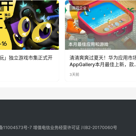
业
游戏企业
玩」独立游戏市集正式开
清清爽爽过夏天！华为应用市
AppGallery本月最佳上新，款
提升幸福感
3天前
备11004573号-7
增值电信业务经营许可证 川B2-20170060号