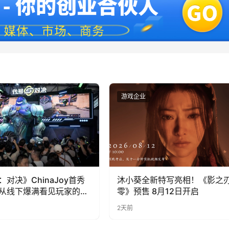
业
游戏企业
：对决》ChinaJoy首秀
沐小葵全新特写亮相！《影之
从线下爆满看见玩家的真
零》预售 8月12日开启
2天前