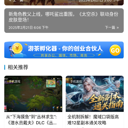
上一篇
2025年2月21日 3:00 下午
新角色教父上线，哪吒鲨出重围，《太空杀》联动身份
皮肤登场！
2025年2月21日 6:06 下午
下一篇
相关推荐
手机游戏
手机游戏
从“下海摸鱼”到“丛林求生”:
全机制拆解！魔域口袋版高
《潜水员戴夫》DLC《丛
难12星副本通关攻略