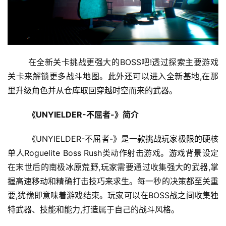
7
月
3
	在全新关卡挑战更强大的BOSS吧!透过探索主要游戏
关卡来解锁更多战斗地图。此外还可以进入全新基地,在那
0
里升级角色并从仓库取回穿越时空而来的武器。
日
《UNYIELDER-不屈者-》简介
游
茶
	《UNYIELDER-不屈者-》是一款挑战玩家极限的硬核
对
单人Roguelite Boss Rush类动作射击游戏。游戏背景设定
在末世后的南极冰原荒野,玩家需要通过收集强大的武器,掌
接
握高速移动和精确打击技巧来求生。每一秒的决策都至关重
会
要,犹豫即意味着游戏结束。玩家可以在BOSS战之间收集独
上
特武器、技能和能力,打造属于自己的战斗风格。
海