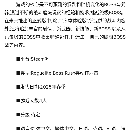
	游戏的核心是不可预测的混乱和随机变化的BOSS与武
站
器,透过不断的战斗磨炼玩家的经验和技术,挑战终极BOSS。
在未来推出的正式版中,除了“序章体验版”所提供的战斗内容
外,还将追加丰富的剧情、新武器、新技能、新BOSS,以及从
中
已击败的BOSS中收集特殊部件,打造属于自己的终极BOSS
文
战等内容。
(
中
	■平台:Steam®
国
)
	■类型:Roguelite Boss Rush类动作射击
	■发售日期:2025年春季
	■游戏人数:1人
	■分级:待定
	■语言:简体中文、繁体中文、日语、英语、韩语、法