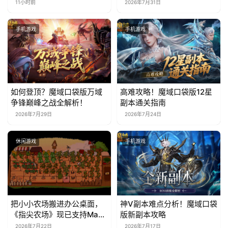
林》移动端定档8月14日
11小时前
2026年7月31日
手机游戏
手机游戏
如何登顶？魔域口袋版万域
高难攻略！魔域口袋版12星
争锋巅峰之战全解析！
副本通关指南
2026年7月29日
2026年7月24日
休闲游戏
手机游戏
把小小农场搬进办公桌面，
神V副本难点分析！魔域口袋
《指尖农场》现已支持Mac
版新副本攻略
系统！
2026年7月22日
2026年7月17日