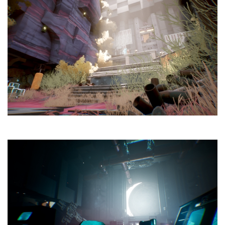
休
闲
游
戏
2
0
2
5
第
十
三
届
金
茶
奖