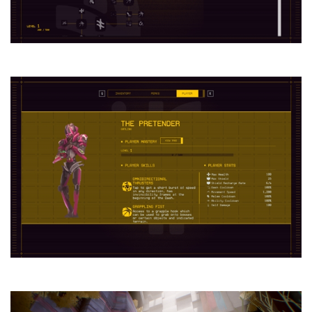
茶
原
创
游
戏
业
界
手
机
游
戏
单
机
游
戏