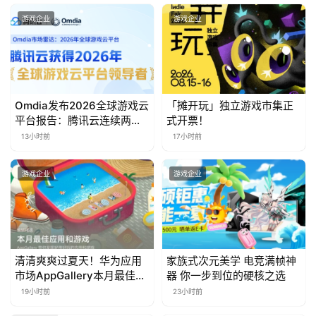
金
茶
游戏企业
游戏企业
奖
7
Omdia发布2026全球游戏云
「摊开玩」独立游戏市集正
平台报告：腾讯云连续两年
式开票！
月
入选“领导者”象限
13小时前
17小时前
3
游戏企业
游戏企业
0
日
游
茶
清清爽爽过夏天！华为应用
家族式次元美学 电竞满帧神
市场AppGallery本月最佳上
器 你一步到位的硬核之选
对
新，款款提升幸福感
19小时前
23小时前
接