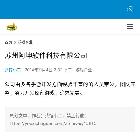
页
游
茶
原
首页
游戏企业
创
苏州阿坤软件科技有限公司
游
戏
茶馆小二
2014年11月4日 2:32 下午
游戏企业
业
公司由多名手游开发方面经验丰富的的人员带领，团队完
界
整，努力开发原创游戏，追求完美。
手
机
原创文章，作者：茶馆小二，禁止转载：
游
https://youxichaguan.com/archives/15815
戏