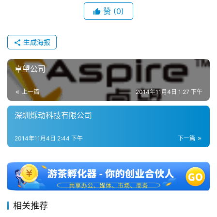
单
赞
(0)
机
游
戏
生成海报
休
卓望公司
闲
游
上一篇
2014年11月4日 1:27 下午
戏
深圳烁动科技有限公司
2
0
2014年11月4日 2:44 下午
下一篇
2
5
第
十
三
相关推荐
届