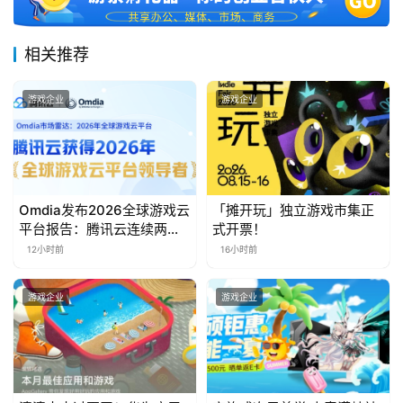
3
相关推荐
0
日
游戏企业
游戏企业
游
茶
对
Omdia发布2026全球游戏云
「摊开玩」独立游戏市集正
接
平台报告：腾讯云连续两年
式开票！
入选“领导者”象限
12小时前
16小时前
会
上
游戏企业
游戏企业
海
站