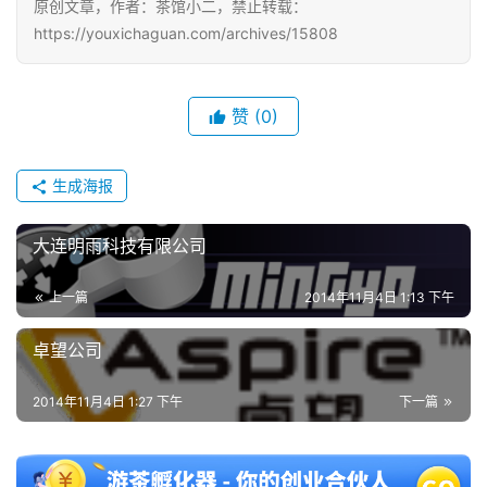
原创文章，作者：茶馆小二，禁止转载：
戏
https://youxichaguan.com/archives/15808
2
0
赞
(0)
2
5
生成海报
第
十
三
大连明雨科技有限公司
届
金
上一篇
2014年11月4日 1:13 下午
茶
奖
卓望公司
2014年11月4日 1:27 下午
下一篇
7
月