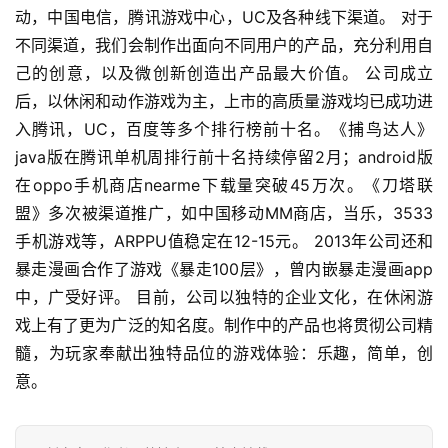
动，中国电信，腾讯游戏中心，UC及各种线下渠道。 对于
游
戏
不同渠道，我们会制作出面向不同用户的产品，充分利用自
业
己的创意，以及微创新创造出产品最大价值。 公司成立
界
后，以休闲和动作游戏为主，上市的高质量游戏均已成功进
入腾讯，UC，百度等多个排行榜前十名。《捕鸟达人》
手
java版在腾讯单机周排行前十名持续停留2月；android版
机
在oppo手机商店nearme下载量突破45万次。《刀塔联
游
盟》多次被渠道推广，如中国移动MM商店，当乐，3533
戏
手机游戏等，ARPPU值稳定在12-15元。 2013年公司还和
暴走漫画合作了游戏《暴走100层》，曾内嵌暴走漫画app
单
机
中，广受好评。 目前，公司以独特的企业文化，在休闲游
游
戏上有了更为广泛的知名度。制作中的产品也将贯彻公司精
戏
髓，为玩家奉献出独特品位的游戏体验：乐趣，简单，创
意。
休
闲
游