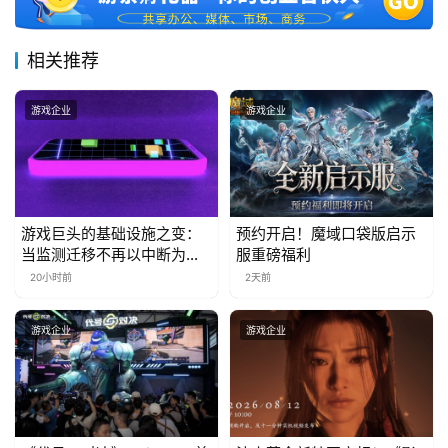
届
金
相关推荐
茶
奖
游戏企业
游戏企业
7
月
游戏巨头的基础设施之变：
预约开启！魔域口袋版启示
当监测迁移不再以中断为代
服重磅福利
3
价
20小时前
2天前
0
日
游戏企业
游戏企业
游
茶
对