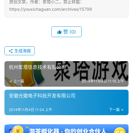
原创文章，作者：茶馆小二，禁止转载：
https://youxichaguan.com/archives/15799
单
机
游
赞
(0)
戏
生成海报
休
闲
游
杭州聚塔信息技术有限公司
戏
上一篇
2014年11月4日 11:16 上午
2
安徽光徽电子科技开发有限公司
0
2
2014年11月4日 11:34 上午
下一篇
5
第
十
三