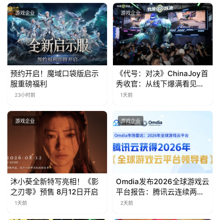
金
茶
游戏企业
游戏企业
奖
7
预约开启！魔域口袋版启示
《代号：对决》ChinaJoy首
服重磅福利
秀收官：从线下爆满看见玩
月
家的真实期待
23小时前
1天前
3
游戏企业
游戏企业
0
日
游
茶
沐小葵全新特写亮相！《影
Omdia发布2026全球游戏云
之刃零》预售 8月12日开启
平台报告：腾讯云连续两年
对
入选“领导者”象限
1天前
2天前
接