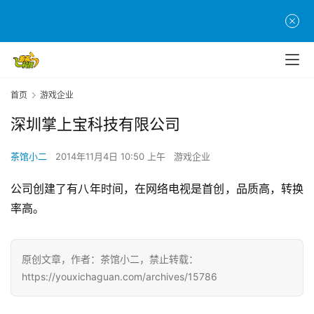
页
游
茶
原
首页
游戏企业
创
深圳掌上宝科技有限公司
游
戏
茶馆小二
2014年11月4日 10:50 上午
游戏企业
业
公司创建了有八年时间，在网络电视是首创，品质高，转换
界
率高。
手
机
原创文章，作者：茶馆小二，禁止转载：
游
https://youxichaguan.com/archives/15786
戏