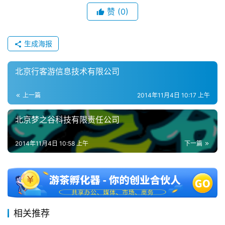
单
赞
(0)
机
游
戏
生成海报
休
北京行客游信息技术有限公司
闲
游
上一篇
2014年11月4日 10:17 上午
戏
北京梦之谷科技有限责任公司
2
0
2014年11月4日 10:58 上午
下一篇
2
5
第
十
三
相关推荐
届