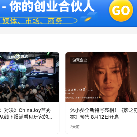
业
游戏企业
：对决》ChinaJoy首秀
沐小葵全新特写亮相！《影之
从线下爆满看见玩家的真
零》预售 8月12日开启
2天前