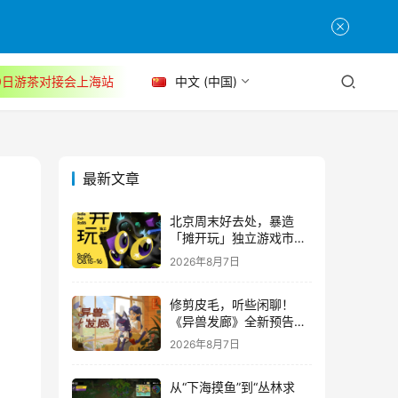
30日游茶对接会上海站
中文 (中国)
最新文章
北京周末好去处，暴造
「摊开玩」独立游戏市集
正式开票！
2026年8月7日
修剪皮毛，听些闲聊！
《异兽发廊》全新预告与
Steam免费试玩公开
2026年8月7日
从“下海摸鱼”到“丛林求