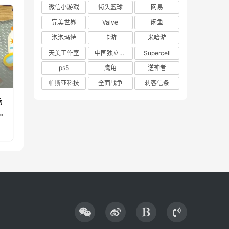
微信小游戏
街头篮球
网易
完美世界
Valve
闲鱼
泡泡玛特
卡游
米哈游
天美工作室
中国独立游戏联盟
Supercell
ps5
鹰角
逆神者
帕斯亚科技
全面战争
刺客信条
场
款