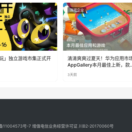
业
游戏企业
玩」独立游戏市集正式开
清清爽爽过夏天！华为应用市
AppGallery本月最佳上新，款
提升幸福感
3天前
备11004573号-7
增值电信业务经营许可证 川B2-20170060号