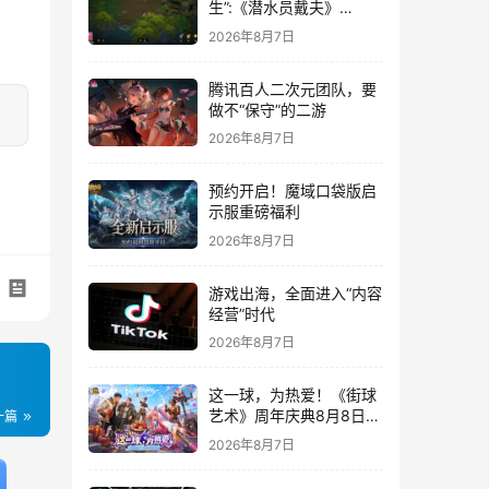
生”:《潜水员戴夫》
DLC《丛林》移动端定档
2026年8月7日
8月14日
腾讯百人二次元团队，要
做不“保守”的二游
2026年8月7日
预约开启！魔域口袋版启
示服重磅福利
2026年8月7日
游戏出海，全面进入“内容
经营”时代
2026年8月7日
这一球，为热爱！《街球
艺术》周年庆典8月8日正
一篇
式上线，多重福利与全新
2026年8月7日
内容同步开启