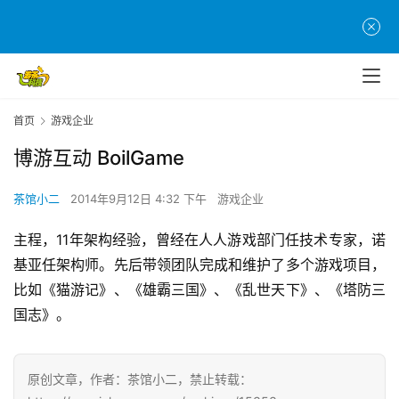
首
页
游
茶
首页
游戏企业
原
创
博游互动 BoilGame
茶馆小二
2014年9月12日 4:32 下午
游戏企业
游
戏
主程，11年架构经验，曾经在人人游戏部门任技术专家，诺
业
基亚任架构师。先后带领团队完成和维护了多个游戏项目，
界
比如《猫游记》、《雄霸三国》、《乱世天下》、《塔防三
国志》。
手
机
游
戏
原创文章，作者：茶馆小二，禁止转载：