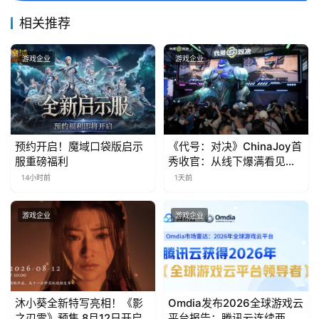
届
金
相关推荐
茶
奖
游戏企业
游戏企业
7
预约开启！魔域口袋版启示
《代号：对决》ChinaJoy首
月
服重磅福利
秀收官：从线下爆满看见玩
3
家的真实期待
14小时前
1天前
0
游戏企业
游戏企业
日
游
茶
对
沐小葵全新特写亮相！《影
Omdia发布2026全球游戏云
之刃零》预售 8月12日开启
平台报告：腾讯云连续两年