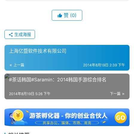
单
机
赞
(0)
游
戏
生成海报
休
上海亿暨软件技术有限公司
闲
游
戏
上一篇
2014年8月19日 2:39 下午
#茶话韩国#Saramin：2014韩国手游综合排名
2
0
2014年8月19日 5:26 下午
下一篇
2
5
第
十
三
届