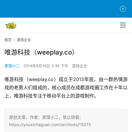
首
页
游
茶
原
首页
游戏企业
创
唯游科技（weeplay.co）
游
茶馆小二
2014年8月19日 3:38 下午
游戏企业
戏
业
唯游科技（weeplay.co）成立于2013年底，由一群热情游
界
戏的老男人们组成的，核心成员在成都游戏圈工作在十年以
上，唯游科技专注于移动平台上的游戏制作。
手
机
游
原创文章，作者：茶馆小二，禁止转载：
戏
https://youxichaguan.com/archives/15015