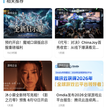
相关推荐
金
茶
游戏企业
游戏企业
奖
7
预约开启！魔域口袋版启示
《代号：对决》ChinaJoy首
月
服重磅福利
秀收官：从线下爆满看见玩
家的真实期待
15小时前
1天前
3
0
游戏企业
游戏企业
日
游
茶
沐小葵全新特写亮相！《影
Omdia发布2026全球游戏云
对
之刃零》预售 8月12日开启
平台报告：腾讯云连续两年
入选“领导者”象限
1天前
2天前
接