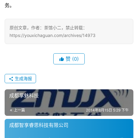
游
务。
戏
单
原创文章，作者：茶馆小二，禁止转载：
机
https://youxichaguan.com/archives/14973
游
戏
赞
(0)
休
闲
生成海报
游
戏
成都掌魅科技
2
上一篇
2014年8月15日 5:29 下午
0
2
成都智享睿思科技有限公司
5
第