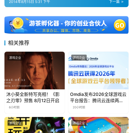
2014年8月15日 5:31 下午
下一篇
十
三
届
金
茶
奖
相关推荐
游戏企业
游戏企业
7
月
3
沐小葵全新特写亮相！《影
Omdia发布2026全球游戏云
0
之刃零》预售 8月12日开启
平台报告：腾讯云连续两年
入选“领导者”象限
6小时前
20小时前
日
游
游戏企业
游戏企业
茶