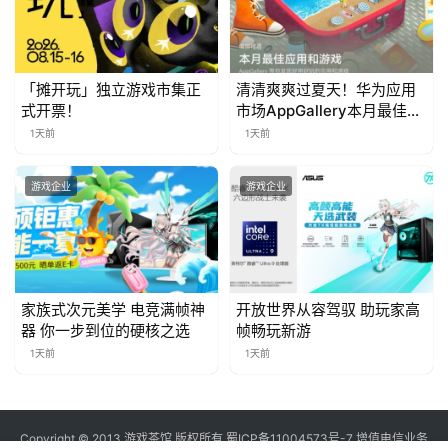
对
接
「摊开玩」独立游戏市集正
清清爽爽过夏天！华为应用
会
式开票！
市场AppGallery本月最佳上
新，款款提升幸福感
1天前
1天前
上
海
游戏企业
游戏企业
站
中
家族式次元美学 电竞满帧神
开放世界从容驾驭 助玩家高
文
器 你一步到位的硬核之选
帧畅玩新游
(
1天前
1天前
中
国
)
Copyright © 2013 游戏茶馆 版权所有
蜀ICP备11004573号-7
增值电信业务