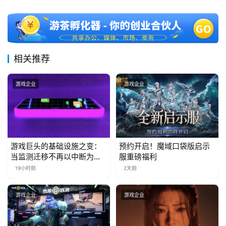
十
三
届
金
茶
相关推荐
奖
游戏企业
游戏企业
7
月
3
游戏巨头的基础设施之变：
预约开启！魔域口袋版启示
当监测迁移不再以中断为代
服重磅福利
0
价
19小时前
2天前
日
游戏企业
游戏企业
游
茶