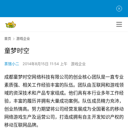
首
页
首页
游戏企业
游
茶
童梦时空
原
创
茶馆小二
2014年8月15日 11:54 上午
游戏企业
成都童梦时空网络科技有限公司的创业核心团队是一直专业
游
戏
素质强、相关工作经验丰富的队伍。团队由互联网和游戏领
业
域的资深技术和产品专家组成。他们具有本行业多年工作经
界
验，丰富的履历并拥有大量成功案例。队伍成员精力充沛，
创业热情高。努力期望将公司经营发展成为全国著名的移动
手
网络游戏生产及运营公司，打造成拥有自主开发知识产权的
机
移动互联网品牌。
游