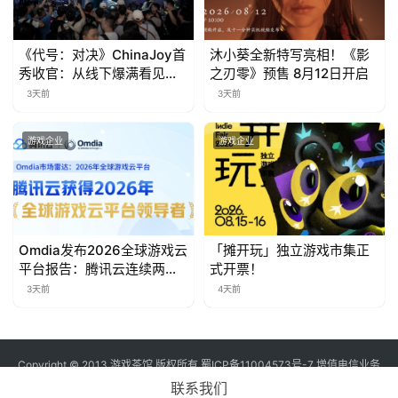
对
接
《代号：对决》ChinaJoy首
沐小葵全新特写亮相！《影
秀收官：从线下爆满看见玩
之刃零》预售 8月12日开启
会
家的真实期待
3天前
3天前
上
海
游戏企业
游戏企业
站
中
Omdia发布2026全球游戏云
「摊开玩」独立游戏市集正
文
平台报告：腾讯云连续两年
式开票！
入选“领导者”象限
(
3天前
4天前
中
国
)
Copyright © 2013 游戏茶馆 版权所有
蜀ICP备11004573号-7
增值电信业务
经营许可证 川B2-20170060号
联系我们