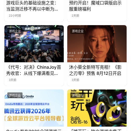
游戏巨头的基础设施之变：
预约开启！魔域口袋版启示
游
当监测迁移不再以中断为代
服重磅福利
价
22小时前
2天前
茶
对
游戏企业
游戏企业
接
会
上
《代号：对决》ChinaJoy首
沐小葵全新特写亮相！《影
海
秀收官：从线下爆满看见玩
之刃零》预售 8月12日开启
家的真实期待
3天前
3天前
站
游戏企业
游戏企业
中
文
(
中