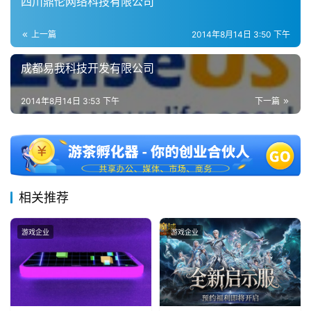
四川鼎伦网络科技有限公司
2
5
上一篇
2014年8月14日 3:50 下午
第
十
成都易我科技开发有限公司
三
届
2014年8月14日 3:53 下午
下一篇
金
茶
奖
相关推荐
7
月
游戏企业
游戏企业
3
0
日