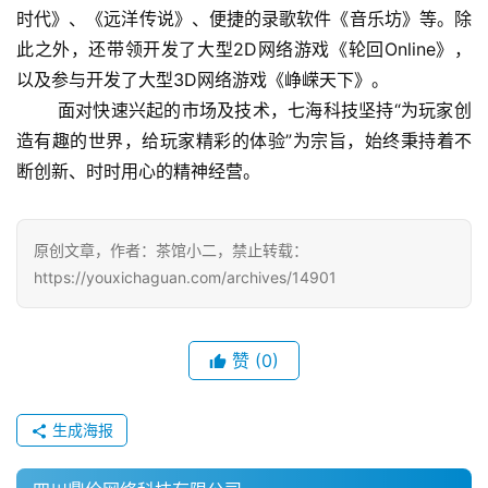
时代》、《远洋传说》、便捷的录歌软件《音乐坊》等。除
手
此之外，还带领开发了大型2D网络游戏《轮回Online》，
机
以及参与开发了大型3D网络游戏《峥嵘天下》。
游
 　　面对快速兴起的市场及技术，七海科技坚持“为玩家创
戏
造有趣的世界，给玩家精彩的体验”为宗旨，始终秉持着不
断创新、时时用心的精神经营。
单
机
游
原创文章，作者：茶馆小二，禁止转载：
戏
https://youxichaguan.com/archives/14901
休
闲
赞
(0)
游
戏
生成海报
2
0