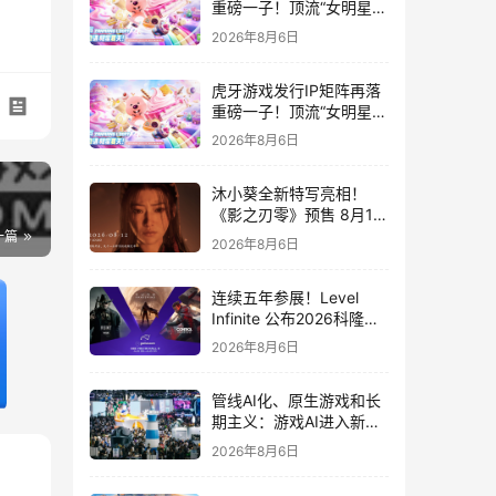
重磅一子！顶流“女明星”
ZANMANG LOOPY 正版
2026年8月6日
3D消除手游《消消奇遇》
惊喜曝光
虎牙游戏发行IP矩阵再落
重磅一子！顶流“女明星”
ZANMANG LOOPY 正版
2026年8月6日
3D消除手游《消消奇遇》
惊喜曝光
沐小葵全新特写亮相！
《影之刃零》预售 8月12
日开启
一篇
2026年8月6日
连续五年参展！Level
Infinite 公布2026科隆游
戏展产品阵容
2026年8月6日
管线AI化、原生游戏和长
期主义：游戏AI进入新共
识时代
2026年8月6日