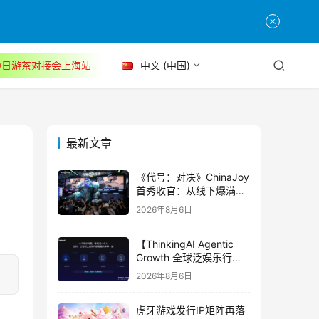
30日游茶对接会上海站
中文 (中国)
最新文章
《代号：对决》ChinaJoy
首秀收官：从线下爆满看
见玩家的真实期待
2026年8月6日
【ThinkingAI Agentic
Growth 全球泛娱乐行业
峰会】Agent 时代，人到
2026年8月6日
底负责什么
虎牙游戏发行IP矩阵再落