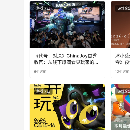
游戏企业
游戏企
《代号：对决》ChinaJoy首秀
沐小葵
收官：从线下爆满看见玩家的真
零》预
实期待
6小时前
12小时前
游戏企业
游戏企