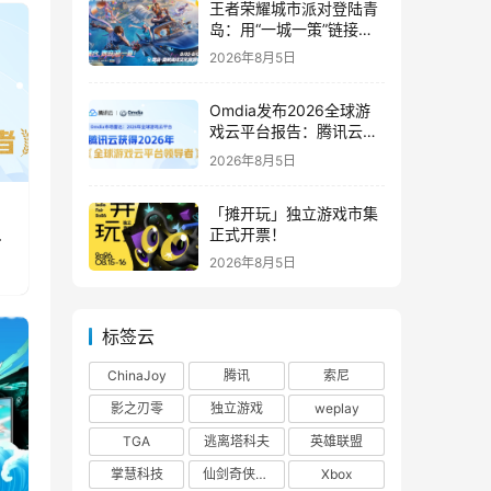
王者荣耀城市派对登陆青
岛：用“一城一策”链接海
洋场景，以双向奔赴带动
2026年8月5日
夏日文旅
Omdia发布2026全球游
戏云平台报告：腾讯云连
续两年入选“领导者”象限
2026年8月5日
「摊开玩」独立游戏市集
正式开票！
2026年8月5日
标签云
ChinaJoy
腾讯
索尼
影之刃零
独立游戏
weplay
TGA
逃离塔科夫
英雄联盟
掌慧科技
仙剑奇侠传四
Xbox