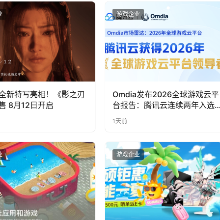
业
游戏企业
全新特写亮相！《影之刃
Omdia发布2026全球游戏云平
售 8月12日开启
台报告：腾讯云连续两年入选
“领导者”象限
1天前
业
游戏企业