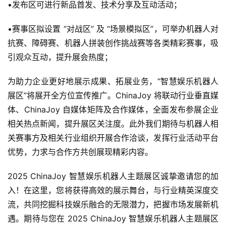
•发布区可进行新品首发、技术分享及互动活动；
闲
游
•赛事区拟设置 “对战区” 及 “场景模拟区”，可举办机器人对
戏
抗赛、障碍赛、机器人拼装创作挑战赛等各类精彩赛事，吸
引观众互动，提升展会热度；
2
0
为助力企业更好地展示成果、拓展业务，“智慧娱乐机器人
2
展区”将展开全方位宣传推广。ChinaJoy 将联动行业垂直媒
5
第
体、ChinaJoy 自媒体矩阵及合作媒体，全面发布参展企业
十
相关热点新闻，提升展区关注度。此外我们期待与机器人相
三
关赛事方及相关行业组织开展合作洽谈，发挥行业活动平台
届
优势，力求与合作方共创展现精彩内容。
金
茶
2025 ChinaJoy 智慧娱乐机器人主题展区诚挚邀请您的加
奖
入！在这里，您将获得高效的展示舞台，与行业精英深度交
流，共同挖掘科技娱乐融合的无限潜力，把握市场发展新机
遇。期待与您在 2025 ChinaJoy 智慧娱乐机器人主题展区