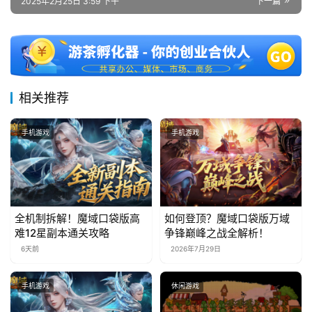
2025年2月25日 3:59 下午
下一篇
中
文
(
中
相关推荐
国
)
手机游戏
手机游戏
全机制拆解！魔域口袋版高
如何登顶？魔域口袋版万域
难12星副本通关攻略
争锋巅峰之战全解析！
6天前
2026年7月29日
手机游戏
休闲游戏