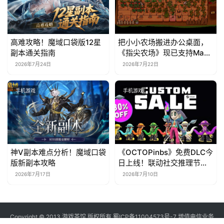
高难攻略！魔域口袋版12星
把小小农场搬进办公桌面，
副本通关指南
《指尖农场》现已支持Mac
系统！
2026年7月24日
2026年7月22日
手机游戏
手机游戏
神V副本难点分析！魔域口袋
《OCTOPinbs》免费DLC今
版新副本攻略
日上线！联动社交推理节限
时7折
2026年7月17日
2026年7月10日
Copyright © 2013 游戏茶馆 版权所有
蜀ICP备11004573号-7
增值电信业务