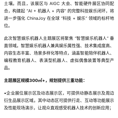
创
土壤。而且，该展区与 AIGC 大会、智能硬件展区协同配
合，构建起 “AI + 机器人 + 内容” 的完整科技娱乐闭环，将
游
进一步强化 ChinaJoy 在全球 “科技 + 娱乐” 领域的标杆地
戏
位。
业
界
此次智慧娱乐机器人主题展区将聚焦 “智慧娱乐机器人” 垂
直领域。智慧娱乐机器人兼具娱乐属性强、技术集成度高、
手
内容生态丰富、场景多样化等特点，涵盖智能陪伴机器人、
机
编程教育机器人、表演型机器人、虚拟偶像装置等典型产
游
戏
品。
主题展区规模300㎡+，规划提供三重功能：
单
机
•企业展位展示区及动态展示区，可提供动静态展示及周边
游
衍生品展示区域。其中动态区可提供行走、互动等功能展示
戏
及性能现场演示，让观众直观感受机器人技术的创新应用；
休