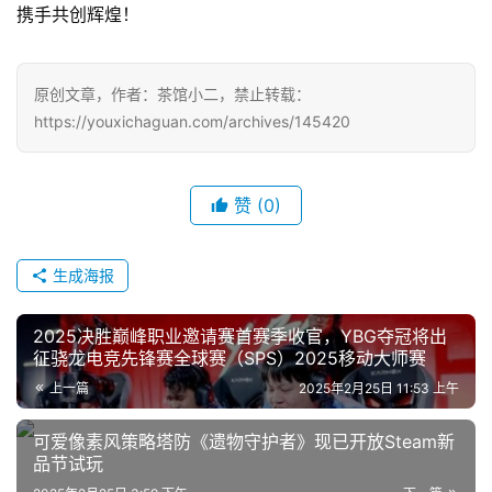
7
携手共创辉煌！
月
3
原创文章，作者：茶馆小二，禁止转载：
0
https://youxichaguan.com/archives/145420
日
游
赞
(0)
茶
生成海报
对
接
2025决胜巅峰职业邀请赛首赛季收官，YBG夺冠将出
会
征骁龙电竞先锋赛全球赛（SPS）2025移动大师赛
上一篇
2025年2月25日 11:53 上午
上
海
可爱像素风策略塔防《遗物守护者》现已开放Steam新
品节试玩
站