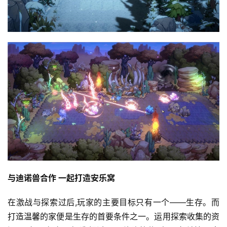
5
第
十
三
届
金
茶
奖
7
月
3
与迪诺兽合作 一起打造安乐窝
0
在激战与探索过后,玩家的主要目标只有一个——生存。而
日
打造温馨的家便是生存的首要条件之一。运用探索收集的资