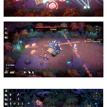
首
页
游
茶
原
创
游
戏
业
界