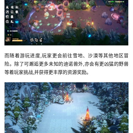
手
机
游
戏
单
机
游
而随着游玩进度,玩家更会前往雪地、沙漠等其他地区冒
戏
险。除了可邂逅更多未知的迪诺兽外,亦会有更凶猛的野兽
等着玩家挑战,并获得更丰厚的资源奖励。
休
闲
游
戏
2
0
2