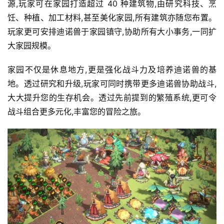
源,玩家可在家园打造超过 40 种建筑物,由研究科技、烹
游
饪、种植、加工材料,甚至美化家园,所有建筑亦随您布置。
茶
玩家更可安排迪诺兽于家园镇守,协助所有大小事务,一同扩
对
大家园规模。
接
家园不仅是休息地方,更是强化战斗力及培养迪诺兽的基
会
地。透过研究和升级,玩家可同时携带更多迪诺兽协助战斗,
上
大大提升您的生存机会。透过先前提到的繁殖系统,更可令
战斗组合更多元化,丰富您的冒险之旅。
海
站
中
文
(
中
国