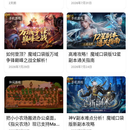
林》移动端定档8月14日
2天前
2026年7月31日
手机游戏
手机游戏
如何登顶？魔域口袋版万域
高难攻略！魔域口袋版12星
争锋巅峰之战全解析！
副本通关指南
2026年7月29日
2026年7月24日
休闲游戏
手机游戏
把小小农场搬进办公桌面，
神V副本难点分析！魔域口袋
《指尖农场》现已支持Mac
版新副本攻略