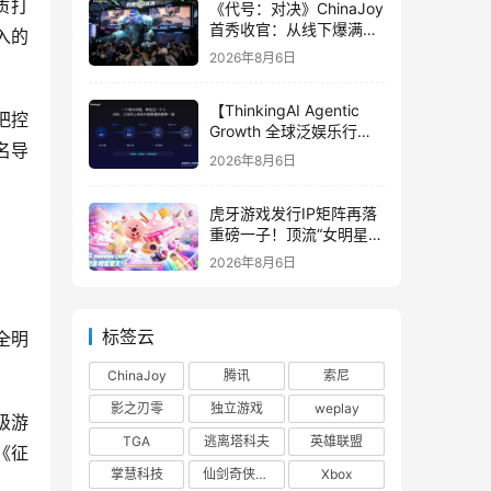
质打
《代号：对决》ChinaJoy
首秀收官：从线下爆满看
入的
见玩家的真实期待
2026年8月6日
【ThinkingAI Agentic
把控
Growth 全球泛娱乐行业
名导
峰会】Agent 时代，人到
2026年8月6日
底负责什么
虎牙游戏发行IP矩阵再落
重磅一子！顶流“女明星”
ZANMANG LOOPY 正版
2026年8月6日
3D消除手游《消消奇遇》
惊喜曝光
标签云
全明
ChinaJoy
腾讯
索尼
影之刃零
独立游戏
weplay
级游
TGA
逃离塔科夫
英雄联盟
《征
掌慧科技
仙剑奇侠传四
Xbox