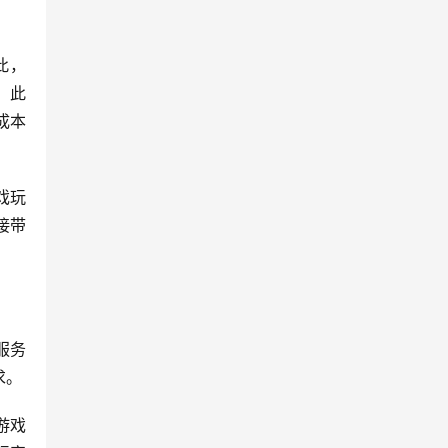
此，
。此
成本
戏玩
接带
服务
求。
游戏