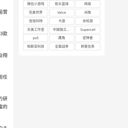
微信小游戏
街头篮球
网易
运营
完美世界
Valve
闲鱼
泡泡玛特
卡游
米哈游
天美工作室
中国独立游戏联盟
Supercell
3款
ps5
鹰角
逆神者
帕斯亚科技
全面战争
刺客信条
业翔
担任
的研
富的