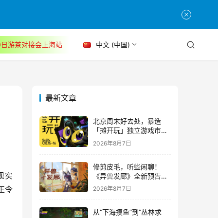
30日游茶对接会上海站
中文 (中国)
最新文章
北京周末好去处，暴造
「摊开玩」独立游戏市集
正式开票！
2026年8月7日
修剪皮毛，听些闲聊！
现实
《异兽发廊》全新预告与
Steam免费试玩公开
正令
2026年8月7日
从“下海摸鱼”到“丛林求