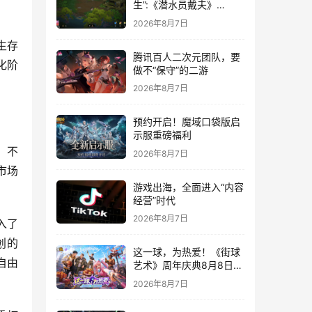
生”:《潜水员戴夫》
DLC《丛林》移动端定档
2026年8月7日
8月14日
生存
腾讯百人二次元团队，要
化阶
做不“保守”的二游
2026年8月7日
预约开启！魔域口袋版启
示服重磅福利
。不
2026年8月7日
市场
游戏出海，全面进入“内容
经营”时代
2026年8月7日
入了
创的
这一球，为热爱！《街球
自由
艺术》周年庆典8月8日正
式上线，多重福利与全新
2026年8月7日
内容同步开启