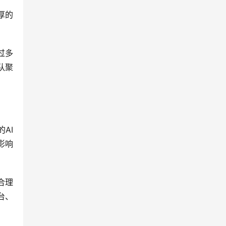
厚的
过多
队聚
AI
影响
合理
台、