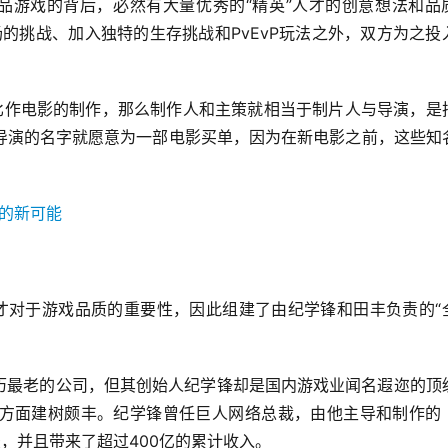
精品游戏的背后，必然有大量优秀的“精英”人才的创意想法和品
场的挑战、加入独特的生存挑战和PvEvP玩法之外，双方为之投
发比作电影的制作，那么制作人和主策就相当于制片人与导演，是
导演的名字就愿意为一部电影买单，因为在新电影之前，这些知
人才对于游戏品质的重要性，因此组建了由纪学锋和田丰负责的“
是资历最老的公司，但其创始人纪学锋却是国内游戏业闻名遐迩的顶
方面建树颇丰。纪学锋曾任巨人网络总裁，由他主导和制作的
录，并且带来了超过400亿的累计收入。