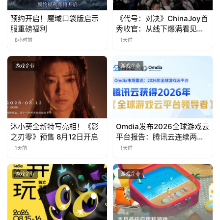
海
预约开启！魔域口袋版启示
《代号：对决》ChinaJoy首
服重磅福利
秀收官：从线下爆满看见玩
站
家的真实期待
8小时前
1天前
游戏企业
游戏企业
中
文
(
中
国
沐小葵全新特写亮相！《影
Omdia发布2026全球游戏云
)
之刃零》预售 8月12日开启
平台报告：腾讯云连续两年
入选“领导者”象限
1天前
1天前
游戏企业
游戏企业