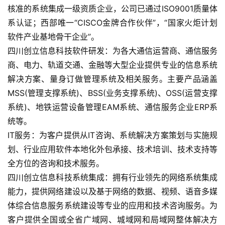
游
核准的系统集成一级资质企业，公司已通过ISO9001质量体
茶
系认证；西部唯一“CISCO金牌合作伙伴”，“国家火炬计划
原
软件产业基地骨干企业”。
创
四川创立信息科技软件研发：为各大通信运营商、通信服务
商、电力、轨道交通、金融等大型企业提供专业的信息系统
游
解决方案、量身订做管理系统及相关服务。主要产品涵盖
戏
MSS(管理支撑系统)、BSS(业务支撑系统)、OSS(运营支撑
业
系统)、地铁运营设备管理EAM系统、通信服务企业ERP系
界
统等。
IT服务：为客户提供从IT咨询、系统解决方案策划与实施规
手
机
划、行业应用软件本地化外包承接、技术培训、技术支持等
游
全方位的咨询和技术服务。
戏
四川创立信息科技系统集成：拥有行业领先的网络系统集成
能力，提供网络建设以及基于网络的数据、视频、语音多媒
单
体综合信息服务系统建设等专业的应用和技术咨询服务。为
机
客户提供全国或全省广域网、城域网和局域网整体解决方
游