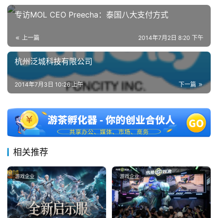
专访MOL CEO Preecha：泰国八大支付方式
上一篇
2014年7月2日 8:20 下午
7
月
杭州泛城科技有限公司
3
2014年7月3日 10:26 上午
下一篇
0
日
游
茶
相关推荐
对
游戏企业
游戏企业
接
会
上