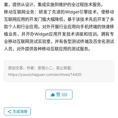
案，提供从设计、集成实施到维护的全过程技术服务。
戏
移动互联网业务：研发了先进的Widget引擎技术，使移动
互联网应用的开发门槛大幅降低，基于该技术先后开发了多
休
闲
款个人和行业应用。对外开展行业应用向手机终端的快速移
游
植业务，并开办Widget应用开发技术讲座和培训。拥有专
戏
业移动互联网测试实验室，并有各型测试终端及百余名测试
人员，对外提供各种移动互联应用的测试服务。
2
0
2
原创文章，作者：茶馆小二，禁止转载：
5
https://youxichaguan.com/archives/14420
第
十
三
赞
(0)
届
金
茶
生成海报
奖