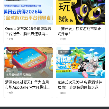
Omdia发布2026全球游戏云
「摊开玩」独立游戏市集正
平台报告：腾讯云连续两年
式开票！
入选“领导者”象限
1天前
1天前
游戏企业
游戏企业
清清爽爽过夏天！华为应用
家族式次元美学 电竞满帧神
市场AppGallery本月最佳上
器 你一步到位的硬核之选
新，款款提升幸福感
1天前
1天前