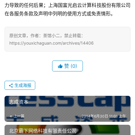
茶
力导致的任何后果；上海国富光启云计算科技股份有限公司
在各服务条款及声明中列明的使用方式或免责情形。
对
接
会
原创文章，作者：茶馆小二，禁止转载：
https://youxichaguan.com/archives/14406
上
海
赞
(0)
站
生成海报
中
文
志成资本
(
中
上一篇
2014年6月30日 11:01 上午
国
)
北京霸下网络科技有限责任公司