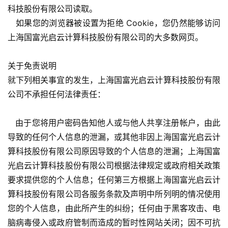
第
科技股份有限公司读取。
十
   如果您的浏览器被设置为拒绝 Cookie，您仍然能够访问
三
上海国富光启云计算科技股份有限公司的大多数网页。
届
金
茶
关于免责说明
奖
就下列相关事宜的发生，上海国富光启云计算科技股份有限
公司不承担任何法律责任：
   由于您将用户密码告知他人或与他人共享注册帐户，由此
7
导致的任何个人信息的泄漏，或其他非因上海国富光启云计
月
算科技股份有限公司原因导致的个人信息的泄漏；上海国富
3
光启云计算科技股份有限公司根据法律规定或政府相关政策
0
要求提供您的个人信息；任何第三方根据上海国富光启云计
算科技股份有限公司各服务条款及声明中所列明的情况使用
日
您的个人信息，由此所产生的纠纷；任何由于黑客攻击、电
游
脑病毒侵入或政府管制而造成的暂时性网站关闭；因不可抗