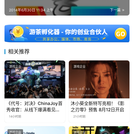
2014年6月30日 11:34 上午
下一篇
相关推荐
游戏企业
游戏企业
《代号：对决》ChinaJoy首
沐小葵全新特写亮相！《影
秀收官：从线下爆满看见玩
之刃零》预售 8月12日开启
家的真实期待
14小时前
21小时前
游戏企业
游戏企业