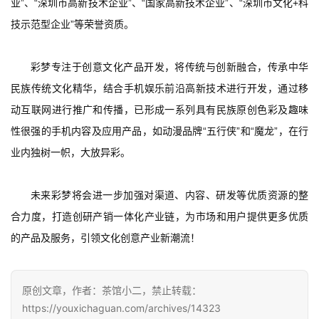
业”、“深圳市高新技术企业”、“国家高新技术企业”、“深圳市文化+科
单
技示范型企业”等荣誉资质。
机
游
彩梦专注于创意文化产品开发，将传统与创新融合，传承中华
戏
民族传统文化精华，结合手机娱乐前沿高新技术进行开发，通过移
休
动互联网进行推广和传播，已形成一系列具有民族原创色彩及趣味
闲
性很强的手机内容及应用产品，如动漫品牌“五行侠”和“魔龙”，在行
游
业内独树一帜，大放异彩。
戏
未来彩梦将会进一步加强对渠道、内容、研发等优质资源的整
2
0
合力度，打造创研产销一体化产业链，为市场和用户提供更多优质
2
的产品及服务，引领文化创意产业新潮流！
5
第
十
原创文章，作者：茶馆小二，禁止转载：
三
https://youxichaguan.com/archives/14323
届