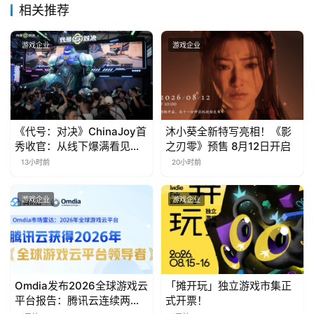
接
相关推荐
会
游戏企业
游戏企业
上
海
站
《代号：对决》ChinaJoy首
沐小葵全新特写亮相！《影
秀收官：从线下爆满看见玩
之刃零》预售 8月12日开启
中
家的真实期待
13小时前
20小时前
文
(
游戏企业
游戏企业
中
国
)
Omdia发布2026全球游戏云
「摊开玩」独立游戏市集正
平台报告：腾讯云连续两年
式开票！