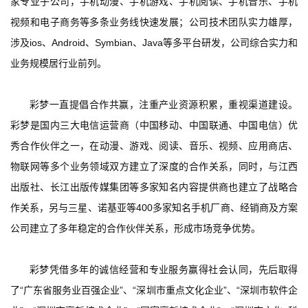
家专业子公司，手机动漫、手机游戏、手机阅读、手机音乐、手机
首
视频和电子商务等多条业务线快速发展；公司技术团队实力雄厚，
页
涉及ios、Android、Symbian、Java等多平台研发，公司综合实力和
游
业务规模居行业前列。
茶
原
彩梦一直提倡合作共赢，注重产业资源积累，重视渠道建设。
创
彩梦是国内三大电信运营商（中国移动、中国联通、中国电信）优
秀合作伙伴之一，在动漫、游戏、阅读、音乐、视频、应用商店、
游
戏
物联网等多个业务领域双方建立了深度的合作关系，同时，与江西
业
出版社、长江出版传媒集团等多家知名内容提供商也建立了战略合
界
作关系，另与三星、诺基亚等400多家知名手机厂商、经销商及方案
公司建立了多年稳定的合作伙伴关系，形成市场竞争优势。
手
机
游
彩梦凭借多年的诚信经营和专业服务赢得社会认同，先后取得
戏
了“广东省服务业百强企业”、“深圳市重点文化企业”、“深圳市软件企