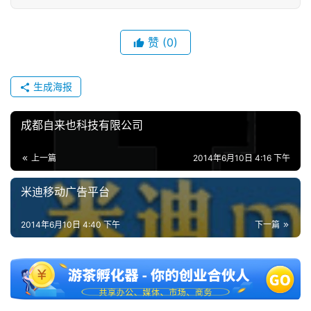
金
茶
赞
(0)
奖
生成海报
7
成都自来也科技有限公司
月
上一篇
2014年6月10日 4:16 下午
3
0
米迪移动广告平台
日
2014年6月10日 4:40 下午
下一篇
游
茶
对