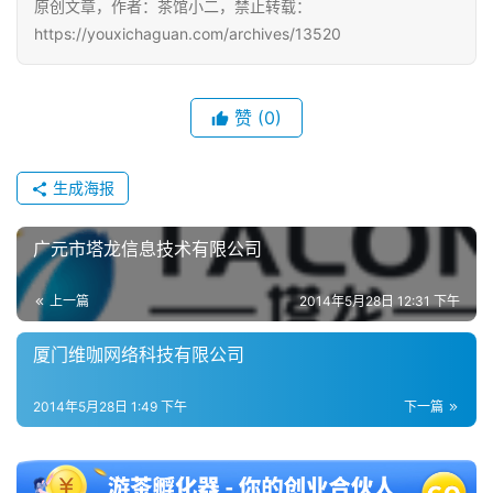
原创文章，作者：茶馆小二，禁止转载：
https://youxichaguan.com/archives/13520
单
机
游
赞
(0)
戏
生成海报
休
闲
游
广元市塔龙信息技术有限公司
戏
上一篇
2014年5月28日 12:31 下午
2
厦门维咖网络科技有限公司
0
2
2014年5月28日 1:49 下午
下一篇
5
第
十
三