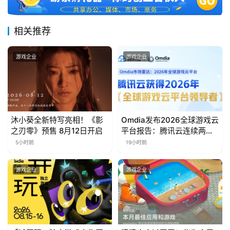
届
金
相关推荐
茶
奖
游戏企业
游戏企业
7
月
沐小葵全新特写亮相！《影
Omdia发布2026全球游戏云
之刃零》预售 8月12日开启
平台报告：腾讯云连续两年
3
入选“领导者”象限
5小时前
19小时前
0
日
游戏企业
游戏企业
游
茶
对