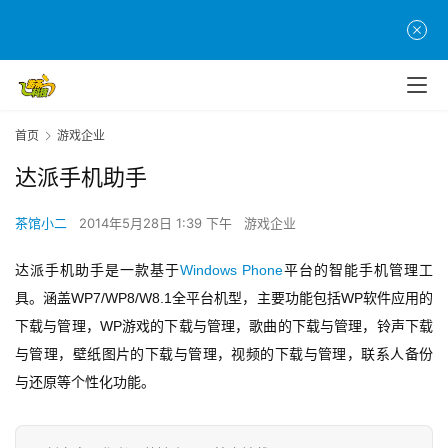
首
页
游
首页
游戏企业
茶
原
达派手机助手
创
茶馆小二
2014年5月28日 1:39 下午
游戏企业
游
戏
达派手机助手是一款基于
Windows Phone
平台的智能手机管理工
业
具。涵盖WP7/WP8/W8.1全平台机型，主要功能包括WP软件应用的
界
下载与管理，WP游戏的下载与管理，歌曲的下载与管理，铃声下载
与管理，壁纸图片的下载与管理，视频的下载与管理，联系人备份
手
与还原等个性化功能。
机
游
戏