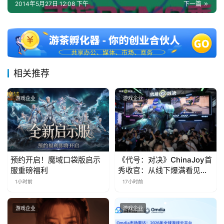
2014年5月27日 12:08 下午
下一篇
十
三
届
金
茶
奖
相关推荐
游戏企业
游戏企业
7
月
3
预约开启！魔域口袋版启示
《代号：对决》ChinaJoy首
0
服重磅福利
秀收官：从线下爆满看见玩
家的真实期待
1小时前
17小时前
日
游
游戏企业
游戏企业
茶