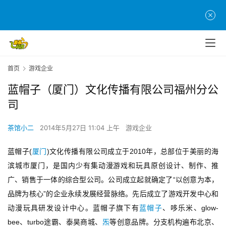
首
页
首页
游戏企业
游
蓝帽子（厦门）文化传播有限公司福州分公
茶
司
原
创
茶馆小二
2014年5月27日 11:04 上午
游戏企业
游
蓝帽子(
厦门
)文化传播有限公司成立于2010年，总部位于美丽的海
戏
滨城市厦门，是国内少有集动漫游戏和玩具原创设计、制作、推
业
界
广、销售于一体的综合型公司。公司成立起就确定了“以创意为本，
品牌为核心”的企业永续发展经营脉络。先后成立了游戏开发中心和
手
动漫玩具研发设计中心。蓝帽子旗下有
蓝帽子
、哆乐米、glow-
机
bee、turbo途霸、泰昊商城、
炁
等创意品牌。分支机构遍布北京、