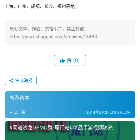
游
上海、广州、成都、长沙、福州等地。
戏
单
原创文章，作者：茶馆小二，禁止转载：
机
https://youxichaguan.com/archives/13483
游
戏
赞
(0)
休
闲
生成海报
游
戏
高游资本
2
上一篇
2014年5月27日 9:34 上午
0
2
#问道沙龙DEMO秀-厦门站#精品手游视频曝光
5
第