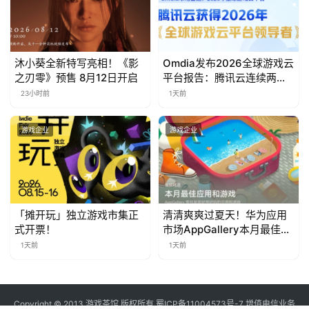
对
接
沐小葵全新特写亮相！《影
Omdia发布2026全球游戏云
会
之刃零》预售 8月12日开启
平台报告：腾讯云连续两年
入选“领导者”象限
23小时前
1天前
上
海
游戏企业
游戏企业
站
中
「摊开玩」独立游戏市集正
清清爽爽过夏天！华为应用
文
式开票！
市场AppGallery本月最佳上
(
新，款款提升幸福感
1天前
1天前
中
国
)
Copyright © 2013 游戏茶馆 版权所有
蜀ICP备11004573号-7
增值电信业务