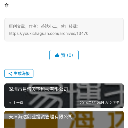
闲
命！ 
游
戏
原创文章，作者：茶馆小二，禁止转载：
https://youxichaguan.com/archives/13470
2
0
2
5
赞
(0)
第
十
生成海报
三
届
深圳市易博天下科技有限公司
金
茶
奖
上一篇
2014年5月26日 2:12 下午
天津海达创业投资管理有限公司