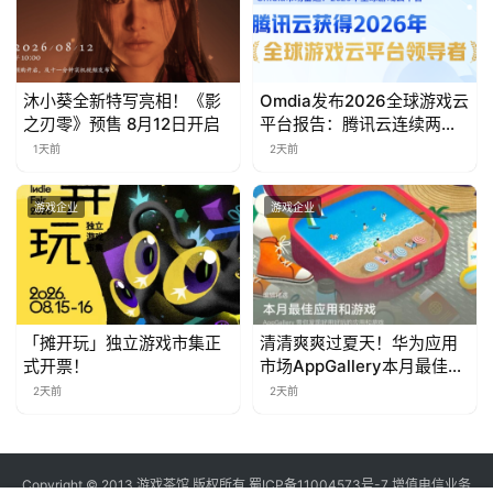
中
沐小葵全新特写亮相！《影
Omdia发布2026全球游戏云
文
之刃零》预售 8月12日开启
平台报告：腾讯云连续两年
(
入选“领导者”象限
1天前
2天前
中
国
)
游戏企业
游戏企业
「摊开玩」独立游戏市集正
清清爽爽过夏天！华为应用
式开票！
市场AppGallery本月最佳上
新，款款提升幸福感
2天前
2天前
Copyright © 2013 游戏茶馆 版权所有
蜀ICP备11004573号-7
增值电信业务