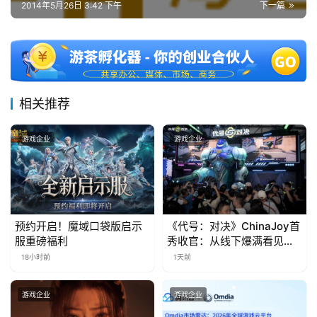
7
2014年5月26日 3:42 下午
下一篇
月
3
0
相关推荐
日
游
游戏企业
游戏企业
茶
对
接
预约开启！魔域口袋版启示
《代号：对决》ChinaJoy首
会
服重磅福利
秀收官：从线下爆满看见玩
家的真实期待
上
18小时前
1天前
海
游戏企业
游戏企业
站