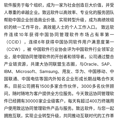
创
软件服务于每个组织，成为一家为社会创造巨大价值，并受
人尊重的卓越企业。致远软件以高效率、专业化的服务团队
游
帮助中国企业创造商业价值、实现转型升级，成为高绩效组
戏
织的统一工作平台，高效能人士的个人工作入口。 致远软
业
件连续10年获得中国协同管理软件市场占有率第一
界
（CCID），连续6年获得中国协同软件用户满意度第一
（CCW），被 中国软件行业协会评为中国软件行业领军企
手
机
业，是中国协同管理软件的开创者和领导者。公司通过整合
游
产业链资源，共建大协同联盟生态圈，与Oracle、SAP、
戏
IBM、Microsoft、Samsung、用友、华为、中国移动、中
国联通、中国电信等国内外知名企业形成长期战略合作关
单
系。目前公司拥有1500多家合作伙伴，3000多名伙伴顾
机
问，随时随地为客户提供全方位服务。今天致远协同管理软
游
件已经拥有30000家企业级客户，每天有超过400万终端用
戏
户使用致远协同管理软件产品与服务。致远软件，与您一起
拥抱互联，实现企业转型升级，共同推动互联时代的工作革
休