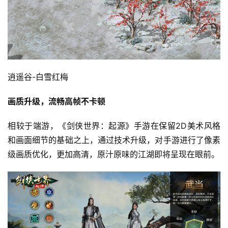
戏
休
闲
游
戏
逍遥谷-白雪红梅
2
画质升级，流畅高帧不卡顿
0
2
相较于端游，《剑侠世界：起源》手游在保留2D美术风格
5
和画面细节的基础之上，通过技术升级，对手游进行了像素
第
级画质优化，更加高清，原汁原味的江湖即将呈现在眼前。
十
三
届
金
茶
奖