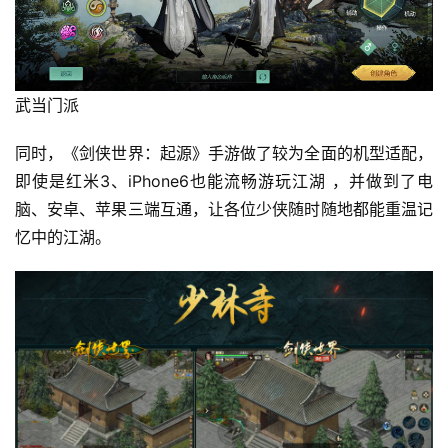
7
武当门派
月
同时，《剑侠世界：起源》手游做了较为全面的机型适配，
3
即使是红米3、iPhone6也能流畅游玩江湖 ，并做到了电
0
脑、安卓、苹果三端互通，让各位少侠随时随地都能重温记
日
忆中的江湖。
游
茶
对
接
会
上