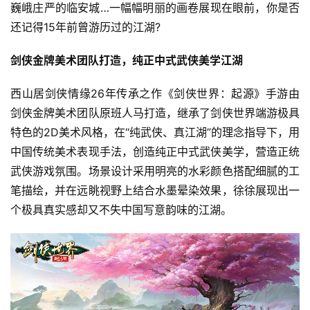
巍峨庄严的临安城…一幅幅明丽的画卷展现在眼前，你是否
还记得15年前曾游历过的江湖?
剑侠金牌美术团队打造，纯正中式武侠美学江湖
西山居剑侠情缘26年传承之作《剑侠世界：起源》手游由
剑侠金牌美术团队原班人马打造，继承了剑侠世界端游极具
特色的2D美术风格，在“纯武侠、真江湖”的理念指导下，用
中国传统美术表现手法，创造纯正中式武侠美学，营造正统
武侠游戏氛围。场景设计采用明亮的水彩颜色搭配细腻的工
笔描绘，并在远眺视野上结合水墨晕染效果，徐徐展现出一
个极具真实感却又不失中国写意韵味的江湖。