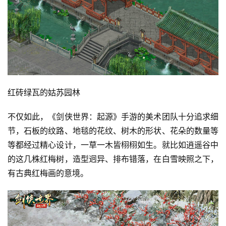
游
茶
原
创
游
戏
红砖绿瓦的姑苏园林
业
界
不仅如此，《剑侠世界：起源》手游的美术团队十分追求细
节，石板的纹路、地毯的花纹、树木的形状、花朵的数量等
手
等都经过精心设计，一草一木皆栩栩如生。就比如逍遥谷中
机
游
的这几株红梅树，造型迥异、排布错落，在白雪映照之下，
戏
有古典红梅画的意境。
单
机
游