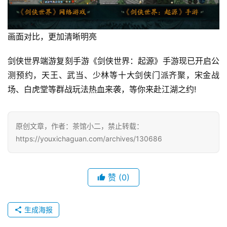
海
站
画面对比，更加清晰明亮
剑侠世界端游复刻手游《剑侠世界：起源》手游现已开启公
中
测预约，天王、武当、少林等十大剑侠门派齐聚，宋金战
文
场、白虎堂等群战玩法热血来袭，等你来赴江湖之约!
(
中
国
原创文章，作者：茶馆小二，禁止转载：
)
https://youxichaguan.com/archives/130686
赞
(0)
生成海报