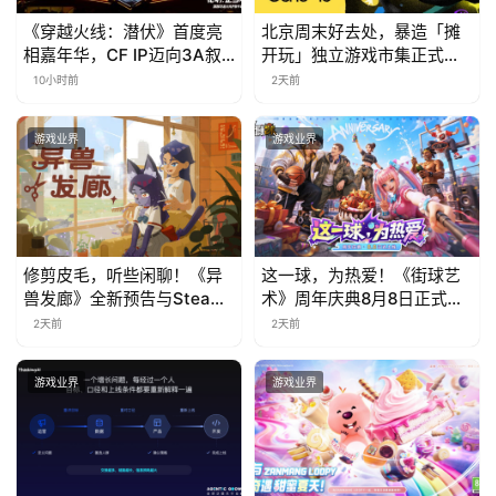
《穿越火线：潜伏》首度亮
北京周末好去处，暴造「摊
相嘉年华，CF IP迈向3A叙
开玩」独立游戏市集正式开
事新高度
票！
10小时前
2天前
游戏业界
游戏业界
修剪皮毛，听些闲聊！《异
这一球，为热爱！《街球艺
兽发廊》全新预告与Steam
术》周年庆典8月8日正式上
免费试玩公开
线，多重福利与全新内容同
2天前
2天前
步开启
游戏业界
游戏业界