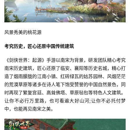
风景秀美的桃花源
考究历史，匠心还原中国传统建筑
《剑侠世界：起源》手游以南宋为背景，研发团队精心考究
南宋历史建筑，匠心还原了临安、襄阳等历史名城，精心打
造了烟雨朦胧的江南小镇、红砖绿瓦的姑苏园林、风烟茫茫
的荒漠草原等诸多在诗人笔下饱受赞誉的中国自然景色，同
时再现了繁复宫廷、高耸佛塔、草原毡包等特色人文建筑。
让你不必行万里路，也可看遍大好山河;让你不必托付梦
中，也能再见南宋之美。
首
页