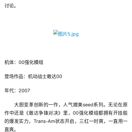
讨论。
7
月
3
0
日
机体：00强化模组
游
登场作品：机动战士敢达00
茶
年代：2007
对
接
　　大胆变革创新的一作，人气媲美seed系列。无论在原
作中还是《敢达争锋对决》里，00强化模组都拥有开挂般
会
的爆发实力，Trans-Am状态开启，三红一时爽，一直用一
上
直爽。