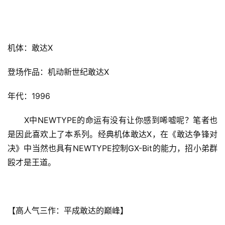
茶
原
创
机体：敢达X
游
登场作品：机动新世纪敢达X
戏
业
年代：1996
界
　　X中NEWTYPE的命运有没有让你感到唏嘘呢？笔者也
手
是因此喜欢上了本系列。经典机体敢达X，在《敢达争锋对
机
决》中当然也具有NEWTYPE控制GX-Bit的能力，招小弟群
游
戏
殴才是王道。
单
机
【高人气三作：平成敢达的巅峰】
游