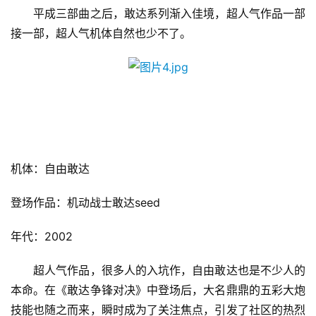
戏
　　平成三部曲之后，敢达系列渐入佳境，超人气作品一部
接一部，超人气机体自然也少不了。
休
闲
游
戏
2
0
2
机体：自由敢达
5
第
登场作品：机动战士敢达seed
十
三
年代：2002
届
金
　　超人气作品，很多人的入坑作，自由敢达也是不少人的
茶
本命。在《敢达争锋对决》中登场后，大名鼎鼎的五彩大炮
奖
技能也随之而来，瞬时成为了关注焦点，引发了社区的热烈