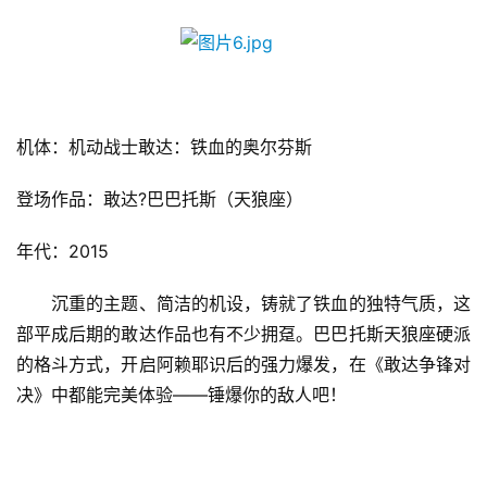
海
站
中
机体：机动战士敢达：铁血的奥尔芬斯
文
(
登场作品：敢达?巴巴托斯（天狼座）
中
国
年代：2015
)
　　沉重的主题、简洁的机设，铸就了铁血的独特气质，这
部平成后期的敢达作品也有不少拥趸。巴巴托斯天狼座硬派
的格斗方式，开启阿赖耶识后的强力爆发，在《敢达争锋对
决》中都能完美体验——锤爆你的敌人吧！