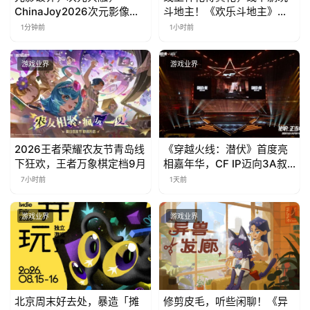
ChinaJoy2026次元影像生
斗地主！《欢乐斗地主》欢
态标准化发展大会盛大召开
乐中国行·云南站精彩盘点
1分钟前
1小时前
游戏业界
游戏业界
2026王者荣耀农友节青岛线
《穿越火线：潜伏》首度亮
下狂欢，王者万象棋定档9月
相嘉年华，CF IP迈向3A叙
事新高度
7小时前
1天前
游戏业界
游戏业界
北京周末好去处，暴造「摊
修剪皮毛，听些闲聊！《异