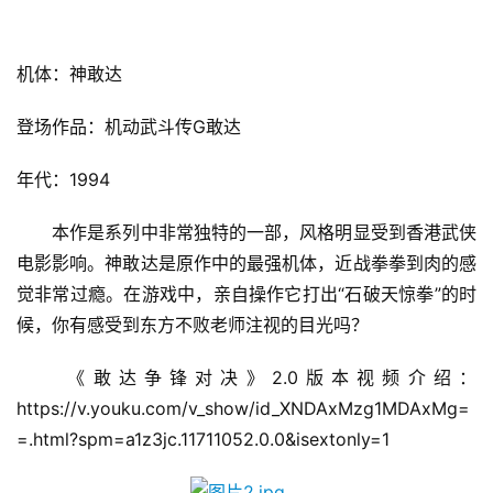
机体：神敢达
登场作品：机动武斗传G敢达
年代：1994
　　本作是系列中非常独特的一部，风格明显受到香港武侠
电影影响。神敢达是原作中的最强机体，近战拳拳到肉的感
觉非常过瘾。在游戏中，亲自操作它打出“石破天惊拳”的时
候，你有感受到东方不败老师注视的目光吗？
　　《敢达争锋对决》2.0版本视频介绍：
https://v.youku.com/v_show/id_XNDAxMzg1MDAxMg=
=.html?spm=a1z3jc.11711052.0.0&isextonly=1