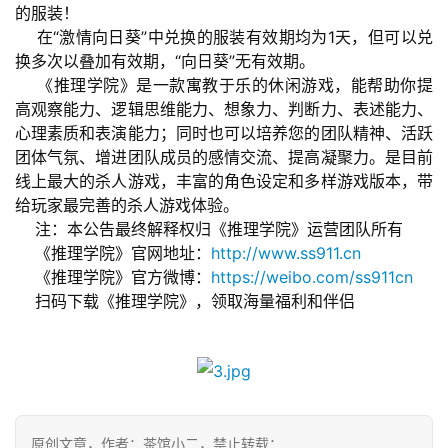
的服装！
    在“激情向日葵”中兑换的服装有效期均为1天，但可以兑
单
换多次以叠加有效期，“向日葵”无有效期。
机
    《推理学院》是一款寓教于乐的休闲游戏，能帮助你提
游
高观察能力、逻辑思维能力、想象力、判断力、表述能力、
戏
心理素质和表演能力；同时也可以培养您的团队精神、活跃
团体气氛、增进团队成员的感情交流、提高凝聚力。是目前
休
线上最大的杀人游戏，丰富的角色设定和多样游戏版本，带
闲
给玩家最完善的杀人游戏体验。
游
    注：本公告最终解释权归《推理学院》运营团队所有
戏
    《推理学院》官网地址：
http://www.ss911.cn
    《推理学院》官方微博：
https://weibo.com/ss911cn
2
    扫码下载《推理学院》，领取海量福利和伴侣
0
2
5
第
十
三
原创文章，作者：茶馆小二，禁止转载：