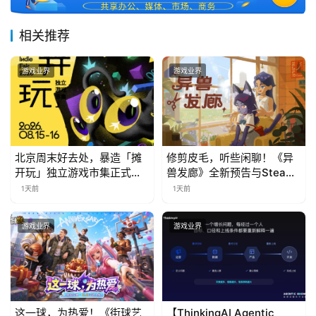
接
相关推荐
会
上
游戏业界
游戏业界
海
站
北京周末好去处，暴造「摊
修剪皮毛，听些闲聊！《异
中
开玩」独立游戏市集正式开
兽发廊》全新预告与Steam
票！
免费试玩公开
文
1天前
1天前
(
中
游戏业界
游戏业界
国
)
这一球，为热爱！《街球艺
【ThinkingAI Agentic