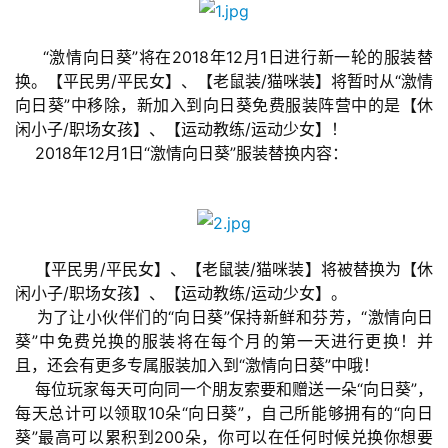
首
页
     “激情向日葵”将在2018年12月1日进行新一轮的服装替
换。【平民男/平民女】、【老鼠装/猫咪装】将暂时从“激情
向日葵”中移除，新加入到向日葵免费服装阵营中的是【休
游
闲小子/职场女孩】、【运动教练/运动少女】！
茶
    2018年12月1日“激情向日葵”服装替换内容：
原
创
游
戏
    【平民男/平民女】、【老鼠装/猫咪装】将被替换为【休
业
闲小子/职场女孩】、【运动教练/运动少女】。
界
    为了让小伙伴们的“向日葵”保持新鲜和芬芳，“激情向日
葵”中免费兑换的服装将在每个月的第一天进行更换！并
手
且，还会有更多专属服装加入到“激情向日葵”中哦！
机
    每位玩家每天可向同一个朋友索要和赠送一朵“向日葵”，
游
每天总计可以领取10朵“向日葵”，自己所能够拥有的“向日
戏
葵”最高可以累积到200朵，你可以在任何时候兑换你想要