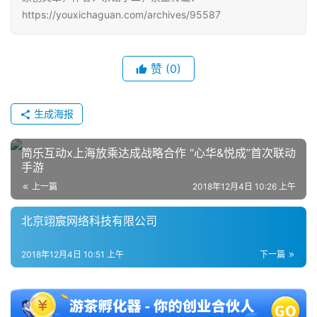
届
https://youxichaguan.com/archives/95587
金
茶
奖
赞
(0)
生成海报
7
简乐互动x上海放乘达成战略合作 “心华&悦成”首次联动
月
手游
3
上一篇
2018年12月4日 10:26 上午
0
北京翊宸网络科技有限公司
日
游
2018年12月4日 10:51 上午
下一篇
茶
对