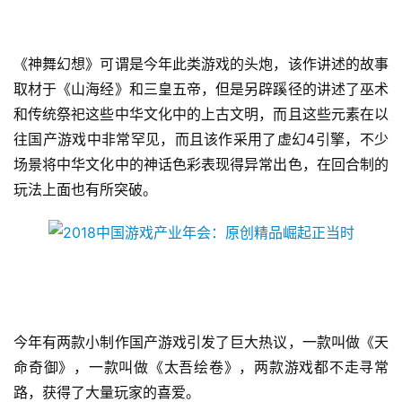
《神舞幻想》可谓是今年此类游戏的头炮，该作讲述的故事
取材于《山海经》和三皇五帝，但是另辟蹊径的讲述了巫术
和传统祭祀这些中华文化中的上古文明，而且这些元素在以
往国产游戏中非常罕见，而且该作采用了虚幻4引擎，不少
场景将中华文化中的神话色彩表现得异常出色，在回合制的
首
页
玩法上面也有所突破。
游
茶
原
创
今年有两款小制作国产游戏引发了巨大热议，一款叫做《天
游
命奇御》，一款叫做《太吾绘卷》，两款游戏都不走寻常
戏
路，获得了大量玩家的喜爱。
业