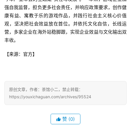
强自我监督，担负更多社会责任，并响应政策要求，创作健
日
康有益、寓教于乐的游戏作品，并践行社会主义核心价值
游
观，坚决把社会效益放在首位。并依托文化自信，长线运
茶
营，多家企业在海外站稳脚跟，实现企业效益与文化输出双
丰收。
对
接
【来源：官方】
会
上
海
原创文章，作者：茶馆小二，禁止转载：
站
https://youxichaguan.com/archives/95524
中
赞
(0)
文
(