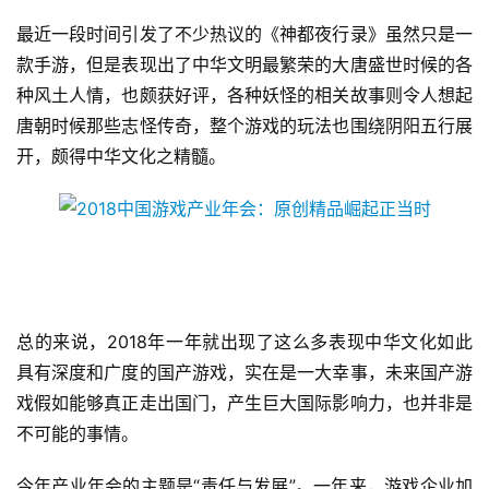
2
0
最近一段时间引发了不少热议的《神都夜行录》虽然只是一
2
款手游，但是表现出了中华文明最繁荣的大唐盛世时候的各
5
种风土人情，也颇获好评，各种妖怪的相关故事则令人想起
第
唐朝时候那些志怪传奇，整个游戏的玩法也围绕阴阳五行展
十
开，颇得中华文化之精髓。
三
届
金
茶
奖
总的来说，2018年一年就出现了这么多表现中华文化如此
7
具有深度和广度的国产游戏，实在是一大幸事，未来国产游
戏假如能够真正走出国门，产生巨大国际影响力，也并非是
月
不可能的事情。
3
0
今年产业年会的主题是“责任与发展”。一年来，游戏企业加