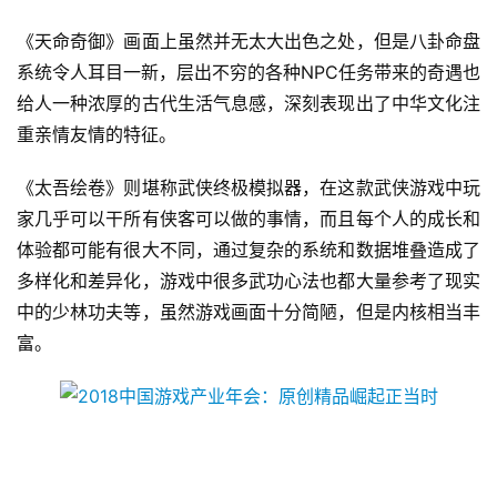
界
《天命奇御》画面上虽然并无太大出色之处，但是八卦命盘
系统令人耳目一新，层出不穷的各种NPC任务带来的奇遇也
手
给人一种浓厚的古代生活气息感，深刻表现出了中华文化注
机
游
重亲情友情的特征。
戏
《太吾绘卷》则堪称武侠终极模拟器，在这款武侠游戏中玩
家几乎可以干所有侠客可以做的事情，而且每个人的成长和
单
机
体验都可能有很大不同，通过复杂的系统和数据堆叠造成了
游
多样化和差异化，游戏中很多武功心法也都大量参考了现实
戏
中的少林功夫等，虽然游戏画面十分简陋，但是内核相当丰
富。
休
闲
游
戏