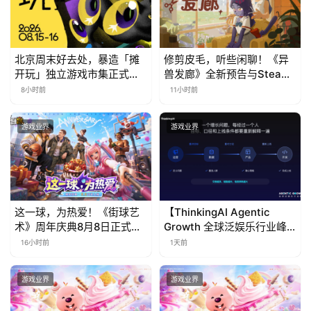
北京周末好去处，暴造「摊
修剪皮毛，听些闲聊！《异
开玩」独立游戏市集正式开
兽发廊》全新预告与Steam
票！
免费试玩公开
8小时前
11小时前
游戏业界
游戏业界
这一球，为热爱！《街球艺
【ThinkingAI Agentic
术》周年庆典8月8日正式上
Growth 全球泛娱乐行业峰
线，多重福利与全新内容同
会】Agent 时代，人到底负
16小时前
1天前
步开启
责什么
游戏业界
游戏业界