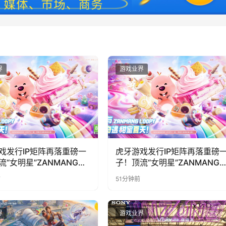
界
游戏业界
戏发行IP矩阵再落重磅一
虎牙游戏发行IP矩阵再落重磅
流“女明星”ZANMANG
子！顶流“女明星”ZANMANG
PY 正版3D消除手游《消消
LOOPY 正版3D消除手游《消
前
51分钟前
惊喜曝光
奇遇》惊喜曝光
界
游戏业界