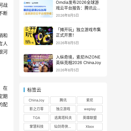
Omdia发布2026全球游
河战
戏云平台报告：腾讯云连
不断
续两年入选“领导者”象限
2026年8月5日
「摊开玩」独立游戏市集
销和
正式开票！
2026年8月5日
言人
银河
入纵奇境，索尼INZONE
英纵亮相2026 ChinaJoy
2026年8月5日
。在
标签云
定期
ChinaJoy
腾讯
索尼
的配
影之刃零
独立游戏
weplay
TGA
逃离塔科夫
英雄联盟
掌慧科技
仙剑奇侠传四
Xbox