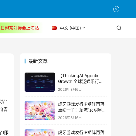
30日游茶对接会上海站
中文 (中国)
最新文章
【ThinkingAI Agentic
Growth 全球泛娱乐行业
峰会】Agent 时代，人到
2026年8月6日
底负责什么
对严
虎牙游戏发行IP矩阵再落
的青
重磅一子！顶流“女明星”
ZANMANG LOOPY 正版
2026年8月6日
3D消除手游《消消奇遇》
惊喜曝光
了哪
虎牙游戏发行IP矩阵再落