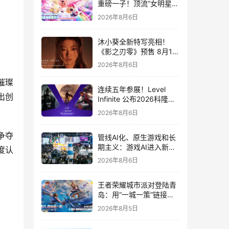
重磅一子！顶流“女明星”
ZANMANG LOOPY 正版
2026年8月6日
3D消除手游《消消奇遇》
惊喜曝光
沐小葵全新特写亮相！
《影之刃零》预售 8月12
日开启
2026年8月6日
璀璨
连续五年参展！Level
出创
Infinite 公布2026科隆游
戏展产品阵容
2026年8月6日
争夺
管线AI化、原生游戏和长
期主义：游戏AI进入新共
度认
识时代
2026年8月6日
王者荣耀城市派对登陆青
岛：用“一城一策”链接海
洋场景，以双向奔赴带动
2026年8月5日
夏日文旅