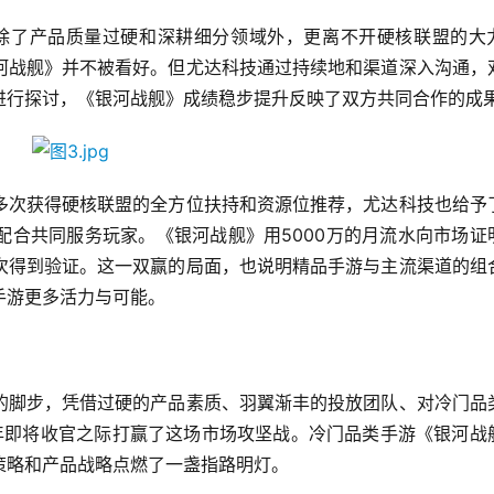
，除了产品质量过硬和深耕细分领域外，更离不开硬核联盟的大
河战舰》并不被看好。但尤达科技通过持续地和渠道深入沟通，
进行探讨，《银河战舰》成绩稳步提升反映了双方共同合作的成
多次获得硬核联盟的全方位扶持和资源位推荐，尤达科技也给予
配合共同服务玩家。《银河战舰》用5000万的月流水向市场证
次得到验证。这一双赢的局面，也说明精品手游与主流渠道的组
手游更多活力与可能。
的脚步，凭借过硬的产品素质、羽翼渐丰的投放团队、对冷门品
8年即将收官之际打赢了这场市场攻坚战。冷门品类手游《银河战
策略和产品战略点燃了一盏指路明灯。