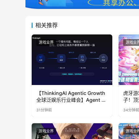
相关推荐
游戏业界
游戏业
【ThinkingAI Agentic Growth
虎牙游
全球泛娱乐行业峰会】Agent 时
子！顶
代，人到底负责什么
LOO
31分钟前
34分钟
奇遇》
游戏业界
游戏业