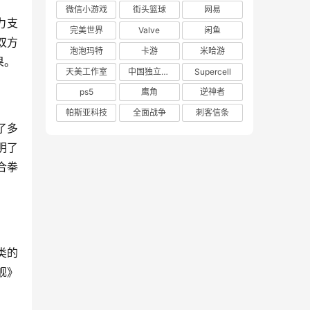
微信小游戏
街头篮球
网易
力支
完美世界
Valve
闲鱼
双方
泡泡玛特
卡游
米哈游
果。
天美工作室
中国独立游戏联盟
Supercell
ps5
鹰角
逆神者
帕斯亚科技
全面战争
刺客信条
了多
明了
合拳
类的
舰》