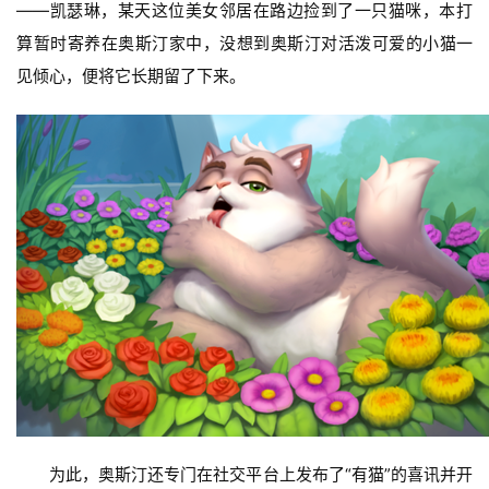
——凯瑟琳，某天这位美女邻居在路边捡到了一只猫咪，本打
算暂时寄养在奥斯汀家中，没想到奥斯汀对活泼可爱的小猫一
见倾心，便将它长期留了下来。
为此，奥斯汀还专门在社交平台上发布了“有猫”的喜讯并开