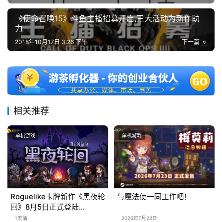
《使命召唤15》斗鱼主播招募开启,三大活动为新作助
力
2018年10月17日 3:26 下午
下一篇
相关推荐
单机游戏
单机游戏
Roguelike卡牌新作《黑夜轮
与魔法使一同工作吧！
回》8月5日正式登陆
Steam，首发9折优惠开启
1天前
2026年7月23日