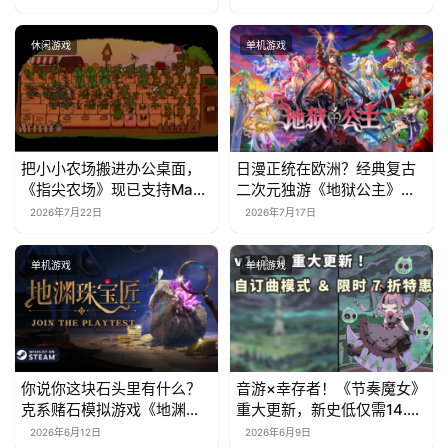
休闲游戏
单机游戏
把小小农场搬进办公桌面，
日漫正统在欧洲？经典复古
《指尖农场》现已支持Mac
二次元独游《地狱公主》现
系统！
已EA上线
2026年7月22日
2026年7月17日
单机游戏
单机游戏
你说你这块石头里有什么？
音游×幸存者！《节奏魔女》
克系赌石模拟游戏《地渊珠
重大更新，新史低仅需14.7
宝匠》6月12日开启Steam
元
2026年6月12日
2026年6月9日