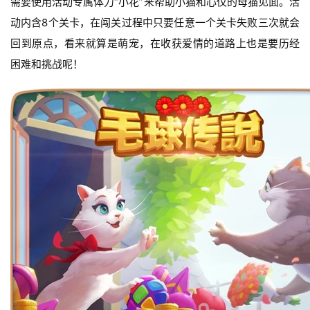
需要使用活动专属体力“小花”来帮助小猫和心仪的母猫见面。活
5
第
动内含8个关卡，在闯关过程中只要任意一个关卡失败三次就会
十
回到原点，看来就算是萌宠，在收获爱情的道路上也是要历经
三
困难和挑战呢！
届
金
茶
奖
7
月
3
0
日
游