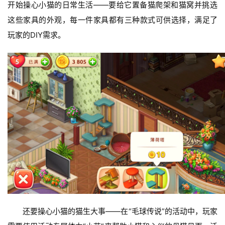
手
开始操心小猫的日常生活——要给它置备猫爬架和猫窝并挑选
机
这些家具的外观，每一件家具都有三种款式可供选择，满足了
游
玩家的DIY需求。
戏
单
机
游
戏
休
闲
游
戏
2
0
还要操心小猫的猫生大事——在“毛球传说”的活动中，玩家
2