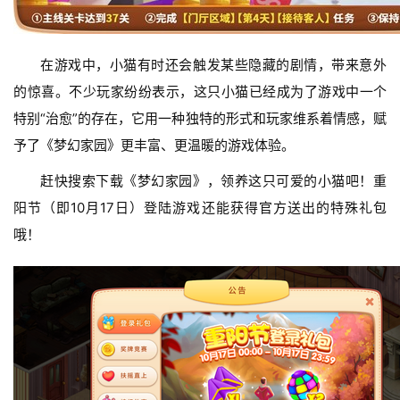
茶
对
在游戏中，小猫有时还会触发某些隐藏的剧情，带来意外
的惊喜。不少玩家纷纷表示，这只小猫已经成为了游戏中一个
接
特别“治愈”的存在，它用一种独特的形式和玩家维系着情感，赋
会
予了《梦幻家园》更丰富、更温暖的游戏体验。
上
赶快搜索下载《梦幻家园》，领养这只可爱的小猫吧！重
海
阳节（即10月17日）登陆游戏还能获得官方送出的特殊礼包
站
哦！
中
文
(
中
国