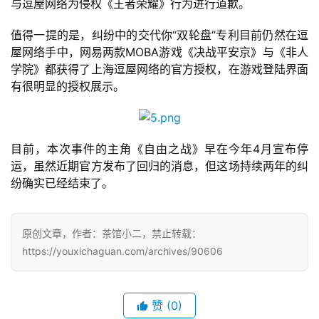
与逗屋网络为侵权《王者荣耀》行为进行道歉。
2
0
值得一提的是，纠纷中的交代你“双轮盘“专利目前仍然在逗
2
屋网络手中，网易两款MOBA游戏《决战平安京》与《非人
5
学院》都获得了上海逗屋网络的官方授权，在游戏登陆界面
第
有很明显的授权展示。
十
三
届
金
目前，本次事件的主角《自由之战》早在今年4月宣布停
茶
运，虽然近期官方发布了回归的消息，但这场持续两年的纠
奖
纷确实已经结束了。
原创文章，作者：茶馆小二，禁止转载：
7
https://youxichaguan.com/archives/90606
月
3
赞
(0)