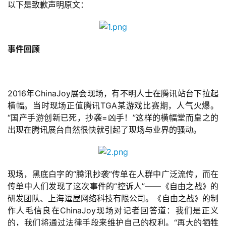
以下是致歉声明原文：
事件回顾
2016年ChinaJoy展会现场，有不明人士在腾讯站台下拉起
首
横幅。当时现场正值腾讯TGA某游戏比赛期，人气火爆。
页
“国产手游创新已死，抄袭=凶手！”这样的横幅堂而皇之的
出现在腾讯展台自然很快就引起了现场与业界的骚动。
游
茶
原
现场，黑底白字的“腾讯抄袭”传单在人群中广泛流传，而在
创
传单中人们发现了这次事件的“控诉人”——《自由之战》的
研发团队、上海逗屋网络科技有限公司。《自由之战》的制
游
作人毛信良在ChinaJoy现场对记者回答道：我们是正义
戏
的，我们将通过法律手段来维护自己的权利。“再大的牺牲