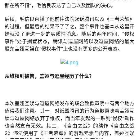
业
都在所不惜”，毛信良表达了自己以及团队的决心。
界
后续，毛信良直播了他前往法院起诉腾讯以及《王者荣耀》
手
的过程，但最后的结果不了了之，整个事件也基本从这里开
机
始就没了更进一步的实质性消息。随后的两年时间，“侵权
游
事件”处于搁置状态，腾讯与逗屋网络以及逗屋网络的最大
戏
股东盖娅互娱在“侵权事件”上也没有更多的公开表态。
单
机
从维权到被告，盖娅与逗屋经历了什么？
游
戏
本次盖娅互娱与逗屋网络发布的联合致歉声明中有两个地方
休
值得我们注意。其一，对诋毁腾讯的行为道歉意味着盖娅互
闲
娱与逗屋网络放弃了维权，而当年发起的一系列“侵权”动作
游
也自然宣布无效。其二，《自由之战》的续作《自由之战
戏
2》违法使用了《王者荣耀》的游戏元素与内容，盖娅互娱