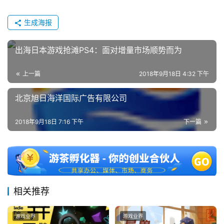
0
日
生成海报
游
出海日本游戏抢滩PS4：面对增量市场顺势而为
茶
上一篇
2018年9月18日 4:32 下午
对
接
北京旭日海洋国际广告有限公司
会
2018年9月18日 7:16 下午
下一篇
上
海
站
相关推荐
中
文
游戏业界
游戏业界