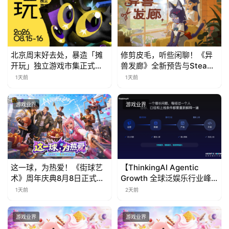
(
中
国
)
北京周末好去处，暴造「摊
修剪皮毛，听些闲聊！《异
开玩」独立游戏市集正式开
兽发廊》全新预告与Steam
票！
免费试玩公开
1天前
1天前
游戏业界
游戏业界
这一球，为热爱！《街球艺
【ThinkingAI Agentic
术》周年庆典8月8日正式上
Growth 全球泛娱乐行业峰
线，多重福利与全新内容同
会】Agent 时代，人到底负
1天前
2天前
步开启
责什么
游戏业界
游戏业界