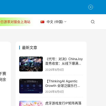
30日游茶对接会上海站
中文 (中国)
最新文章
《代号：对决》ChinaJoy
首秀收官：从线下爆满看
见玩家的真实期待
2026年8月6日
下赛
剩余
【ThinkingAI Agentic
Growth 全球泛娱乐行业
峰会】Agent 时代，人到
2026年8月6日
底负责什么
虎牙游戏发行IP矩阵再落