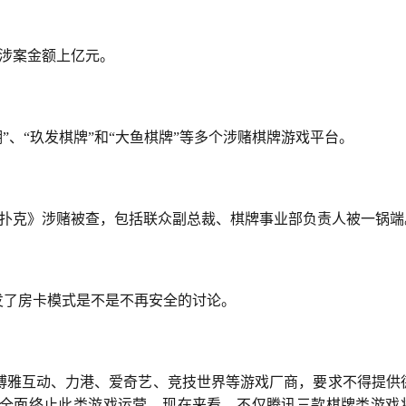
，涉案金额上亿元。
湖”、“玖发棋牌”和“大鱼棋牌”等多个涉赌棋牌游戏平台。
州扑克》涉赌被查，包括联众副总裁、棋牌事业部负责人被一锅端
发了房卡模式是不是不再安全的讨论。
博雅互动、力港、爱奇艺、竞技世界等游戏厂商，要求不得提供
全面终止此类游戏运营。现在来看，不仅腾讯三款棋牌类游戏