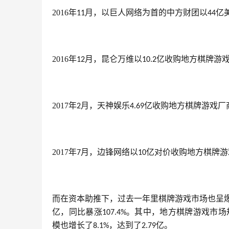
2016年
月，以巨人网络为首的中方财团以
亿
11
44
2016年
月，昆仑万维以
亿收购地方棋牌游
12
10.2
2017年
月，天神娱乐
亿收购地方棋牌游戏厂
2
4.69
2017年
月，边锋网络以
亿对价收购地方棋牌游
7
10
而在资本助推下，过去一年里棋牌游戏市场也呈爆
亿，同比暴涨
。其中，地方棋牌游戏市场
107.4%
模也增长了
，达到了
亿。
8.1%
2.79