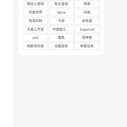
微信小游戏
街头篮球
网易
完美世界
Valve
闲鱼
泡泡玛特
卡游
米哈游
天美工作室
中国独立游戏联盟
Supercell
ps5
鹰角
逆神者
帕斯亚科技
全面战争
刺客信条