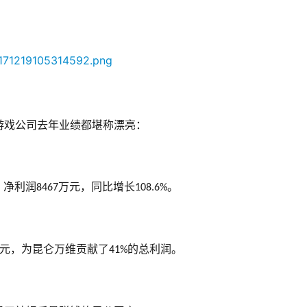
类游戏公司去年业绩都堪称漂亮：
；净利润
万元，同比增长
。
8467
108.6%
元，为昆仑万维贡献了
的总利润。
41%