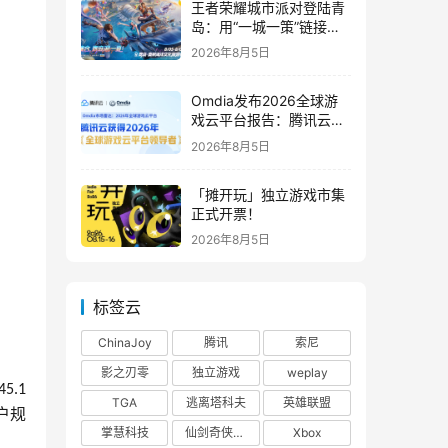
王者荣耀城市派对登陆青
岛：用“一城一策”链接海
洋场景，以双向奔赴带动
2026年8月5日
夏日文旅
Omdia发布2026全球游
戏云平台报告：腾讯云连
续两年入选“领导者”象限
2026年8月5日
「摊开玩」独立游戏市集
正式开票！
2026年8月5日
标签云
ChinaJoy
腾讯
索尼
影之刃零
独立游戏
weplay
45.1
TGA
逃离塔科夫
英雄联盟
户规
掌慧科技
仙剑奇侠传四
Xbox