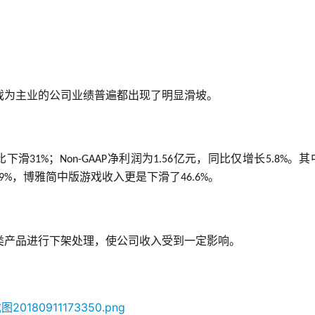
戏为主业的公司业绩普遍都出现了明显滑坡。
比下滑
；
净利润为
亿元，同比仅增长
。其
31%
Non-GAAP
1.56
5.8%
，博雅简中版游戏收入更是下滑了
。
9%
46.6%
类产品进行下架处理，使公司收入受到一定影响。