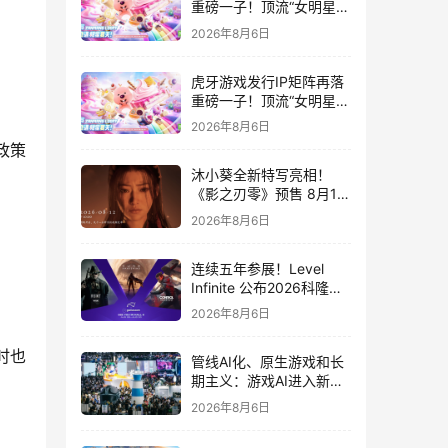
重磅一子！顶流“女明星”
ZANMANG LOOPY 正版
2026年8月6日
3D消除手游《消消奇遇》
惊喜曝光
虎牙游戏发行IP矩阵再落
重磅一子！顶流“女明星”
ZANMANG LOOPY 正版
2026年8月6日
3D消除手游《消消奇遇》
政策
惊喜曝光
沐小葵全新特写亮相！
《影之刃零》预售 8月12
日开启
2026年8月6日
连续五年参展！Level
Infinite 公布2026科隆游
戏展产品阵容
2026年8月6日
时也
管线AI化、原生游戏和长
期主义：游戏AI进入新共
识时代
2026年8月6日