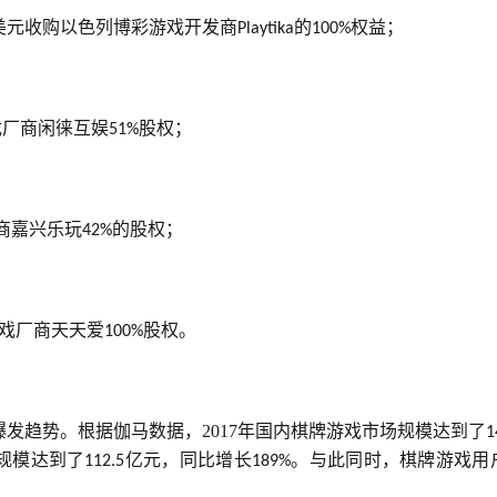
美元收购以色列博彩游戏开发商
的
权益；
Playtika
100%
戏厂商闲徕互娱
股权；
51%
商嘉兴乐玩
的股权；
42%
戏厂商天天爱
股权。
100%
发趋势。根据伽马数据，2017年国内棋牌游戏市场规模达到了
1
规模达到了
亿元，同比增长
。与此同时，棋牌游戏用
112.5
189%