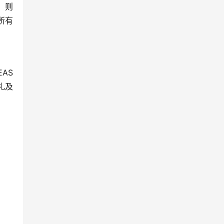
，则
入所有
AS
礼及