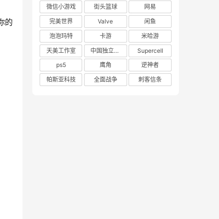
微信小游戏
街头篮球
网易
你的
完美世界
Valve
闲鱼
泡泡玛特
卡游
米哈游
天美工作室
中国独立游戏联盟
Supercell
ps5
鹰角
逆神者
帕斯亚科技
全面战争
刺客信条