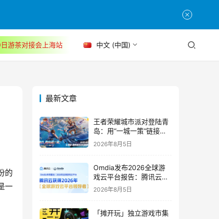
30日游茶对接会上海站
中文 (中国)
最新文章
王者荣耀城市派对登陆青
岛：用“一城一策”链接海
洋场景，以双向奔赴带动
2026年8月5日
夏日文旅
Omdia发布2026全球游
份的
戏云平台报告：腾讯云连
是一
续两年入选“领导者”象限
2026年8月5日
「摊开玩」独立游戏市集