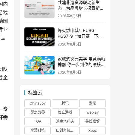
共建非遗资源联动新生
国内
态，为品牌增长探索新路
游戏
径
2026年8月5日
励国
专业
烽火燃申城！PUBG
PGS7-9上海开赛，下半
礼。
赛季正式打响！
2026年8月5日
家族式次元美学 电竞满帧
神器 你一步到位的硬核之
团队
选
2026年8月5日
戏企
标签云
ChinaJoy
腾讯
索尼
—
专
影之刃零
独立游戏
weplay
好需
TGA
逃离塔科夫
英雄联盟
掌慧科技
仙剑奇侠传四
Xbox