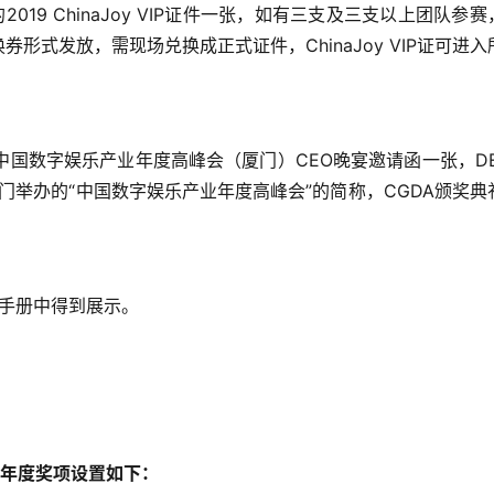
019 ChinaJoy VIP证件一张，如有三支及三支以上团队参赛
以兑换券形式发放，需现场兑换成正式证件，ChinaJoy VIP证可进
的中国数字娱乐产业年度高峰会（厦门）CEO晚宴邀请函一张，DE
厦门举办的“中国数字娱乐产业年度高峰会”的简称，CGDA颁奖典
奖手册中得到展示。
年度奖项设置如下：