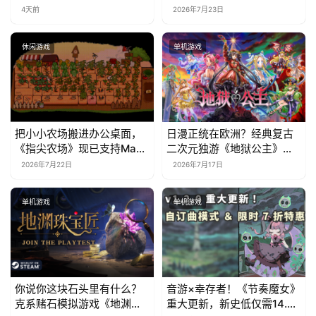
Steam，首发9折优惠开启
)
4天前
2026年7月23日
休闲游戏
单机游戏
把小小农场搬进办公桌面，
日漫正统在欧洲？经典复古
《指尖农场》现已支持Mac
二次元独游《地狱公主》现
系统！
已EA上线
2026年7月22日
2026年7月17日
单机游戏
单机游戏
你说你这块石头里有什么？
音游×幸存者！《节奏魔女》
克系赌石模拟游戏《地渊珠
重大更新，新史低仅需14.7