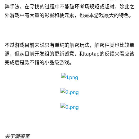
弊手法，在寻找的过程中不能破坏考场规矩或超时。除此之
外游戏中有大量的彩蛋和梗元素，也是本游戏最大的特色。
首
不过游戏目前来说只有单纯的解密玩法，解密种类也比较单
页
调，但从目前开发组的更新诚意，和taptap的反馈来看应该
完成后是款不错的小品级游戏。
游
茶
原
创
游
戏
业
界
关于游鉴室