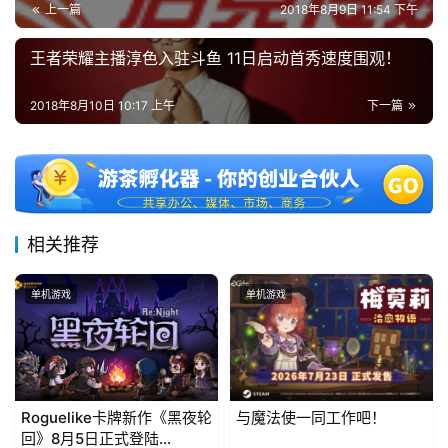
游
上一篇
2018年8月9日 11:54 下午
茶
王者荣耀主播淳色入驻斗鱼 11日启动首秀速度围观！
对
2018年8月10日 10:17 上午
下一篇
接
会
上
海
相关推荐
站
单机游戏
单机游戏
中
文
(
中
Roguelike卡牌新作《黑夜轮
与魔法使一同工作吧！
国
回》8月5日正式登陆