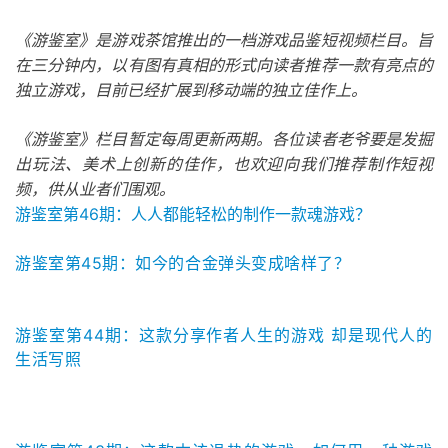
手
机
《游鉴室》是游戏茶馆推出的一档游戏品鉴短视频栏目。旨
游
在三分钟内，以有图有真相的形式向读者推荐一款有亮点的
戏
独立游戏，目前已经扩展到移动端的独立佳作上。
单
《游鉴室》栏目暂定每周更新两期。各位读者老爷要是发掘
机
出玩法、美术上创新的佳作，也欢迎向我们推荐制作短视
游
频，供从业者们围观。
戏
游鉴室第46期：人人都能轻松的制作一款魂游戏？
游鉴室第45期：如今的合金弹头变成啥样了？
休
闲
游
游鉴室第44期：这款分享作者人生的游戏 却是现代人的
戏
生活写照
2
0
2