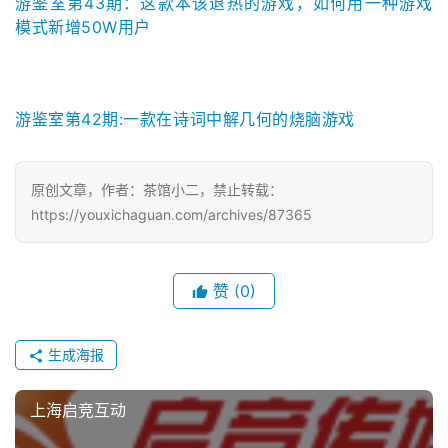
游鉴室第43期：这款本该退热的游戏，如何用一种游戏
5
模式新增50W用户
第
十
三
届
游鉴室第42期:一款在诗词中解几何的烧脑游戏
金
茶
奖
原创文章，作者：茶馆小二，禁止转载：
https://youxichaguan.com/archives/87365
7
赞
(0)
月
3
生成海报
0
上海启竞互动
日