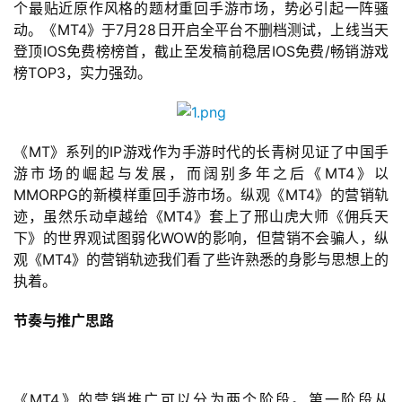
个最贴近原作风格的题材重回手游市场，势必引起一阵骚
动。《MT4》于7月28日开启全平台不删档测试，上线当天
登顶IOS免费榜榜首，截止至发稿前稳居IOS免费/畅销游戏
榜TOP3，实力强劲。
《MT》系列的IP游戏作为手游时代的长青树见证了中国手
游市场的崛起与发展，而阔别多年之后《MT4》以
MMORPG的新模样重回手游市场。纵观《MT4》的营销轨
迹，虽然乐动卓越给《MT4》套上了邢山虎大师《佣兵天
下》的世界观试图弱化WOW的影响，但营销不会骗人，纵
观《MT4》的营销轨迹我们看了些许熟悉的身影与思想上的
执着。
节奏与推广思路
《MT4》的营销推广可以分为两个阶段。第一阶段从