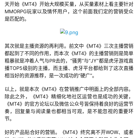
天开始《MT4》开始大规模买量，从买量素材上看主要针对
会
MMORPG玩家以及情怀用户，这个前面我们定的营销受众
上
是匹配的。
海
站
其次就是主播资源的再利用。前文中《MT4》三次主播营销
都起到了不同的作用，而本次《MT4》的主播营销则是简单
粗暴就是冲着人气与PR去的，“骚男”与“JY”都是虎牙游戏直
中
播TOP5级别的主播，而主播、虎牙平台都给到了这次直播
文
相当好的资源推荐，是一次成功的“硬广”。
(
中
以上，就是本次《MT4》在营销推广中明面上的全部内容。
国
除此之外，《MT4》精细化地社区运营也是成功的关键，
)
《MT4》的官方论坛以及微信公众号皆保持着良好的运营节
奏，回复量与阅读量也都相当可观，是不能忽视的重要环
节。
好的产品贴合好的营销。《MT4》终究离不开WOW、或者