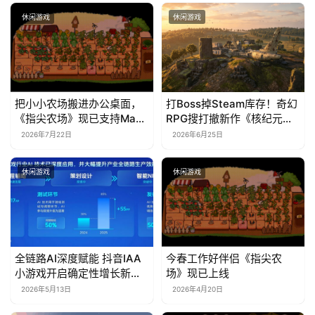
休闲游戏
休闲游戏
把小小农场搬进办公桌面，
打Boss掉Steam库存！奇幻
《指尖农场》现已支持Mac
RPG搜打撤新作《核纪元》
系统！
正式上线Steam：武器属性
2026年7月22日
2026年6月25日
全靠手造，暴死全掉光！
休闲游戏
休闲游戏
全链路AI深度赋能 抖音IAA
今春工作好伴侣《指尖农
小游戏开启确定性增长新周
场》现已上线
期
2026年5月13日
2026年4月20日