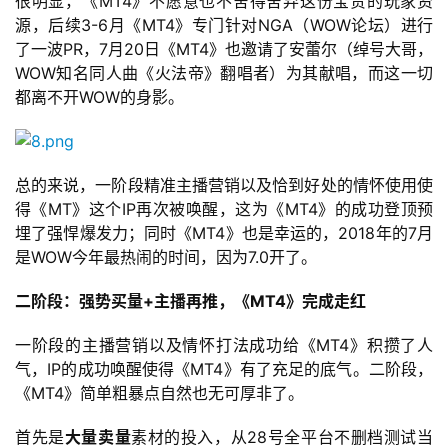
很明显，《MT4》不愿意也不舍得舍弃这份宝贵的玩家资
金
源，后续3-6月《MT4》专门针对NGA（WOW论坛）进行
茶
了一波PR，7月20日《MT4》也邀请了安蕾尔（绰号大哥，
奖
WOW知名同人曲《火法帝》翻唱者）为其献唱，而这一切
都离不开WOW的身影。
7
月
总的来说，一阶段精准主播营销以及恰到好处的情怀使用使
得《MT》这个IP再次被唤醒，这为《MT4》的成功登顶预
3
埋了强悍爆发力；同时《MT4》也是幸运的，2018年的7月
0
是WOW今年最热闹的时间，因为7.0开了。
日
二阶段：强势买量+主播再推，《MT4》完成走红
游
一阶段的主播营销以及情怀打法成功给《MT4》积攒了人
茶
气，IP的成功唤醒使得《MT4》有了充足的底气。二阶段，
《MT4》简单粗暴点自然也无可厚非了。
对
接
首先是
大量卖量
素材的投入，从28号全平台不删档测试当