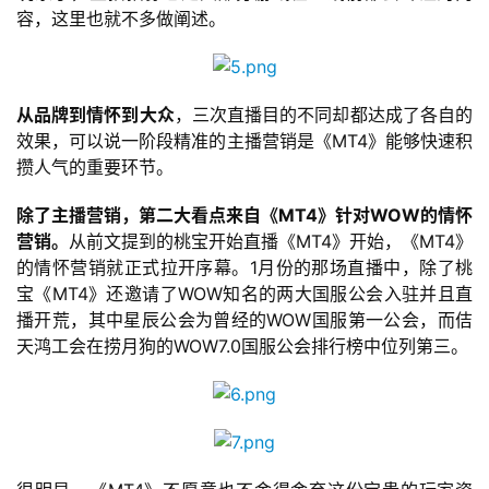
单
容，这里也就不多做阐述。
机
游
戏
从品牌到情怀到大众
，三次直播目的不同却都达成了各自的
效果，可以说一阶段精准的主播营销是《MT4》能够快速积
休
攒人气的重要环节。
闲
游
除了主播营销，第二大看点来自《MT4》针对WOW的情怀
戏
营销。
从前文提到的桃宝开始直播《MT4》开始，《MT4》
的情怀营销就正式拉开序幕。1月份的那场直播中，除了桃
2
宝《MT4》还邀请了WOW知名的两大国服公会入驻并且直
0
播开荒，其中星辰公会为曾经的WOW国服第一公会，而佶
2
天鸿工会在捞月狗的WOW7.0国服公会排行榜中位列第三。
5
第
十
三
届