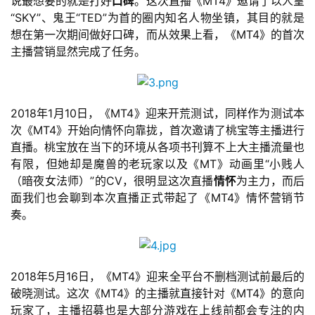
说最想要的就是打好
口碑
。这次直播《MT4》邀请了以人皇
页
“SKY”、鬼王“TED”为首的圈内知名人物坐镇，其目的就是
想在第一次期间做好口碑，而从效果上看，《MT4》的首次
游
主播营销显然完成了任务。
茶
原
创
2018年1月10日，《MT4》迎来开荒测试，同样作为测试本
次《MT4》开始向情怀向靠拢，首次邀请了桃宝等主播进行
游
直播。桃宝放在当下的环境从各项书刊算不上大主播流量也
戏
有限，但她却是魔兽的老玩家以及《MT》动画里“小贱人
业
（暗夜女法师）”的CV，很明显这次直播
情怀
为主力，而后
界
面我们也会聊到本次直播正式带起了《MT4》情怀营销节
奏。
手
机
游
2018年5月16日，《MT4》迎来全平台不删档测试前最后的
戏
破晓测试。这次《MT4》的主播就直接针对《MT4》的意向
玩家了，主播招募也是大部分游戏在上线前都会专注的内