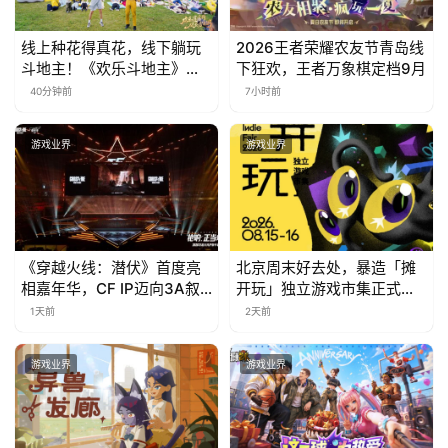
中
国
线上种花得真花，线下躺玩
2026王者荣耀农友节青岛线
)
斗地主！《欢乐斗地主》欢
下狂欢，王者万象棋定档9月
乐中国行·云南站精彩盘点
40分钟前
7小时前
游戏业界
游戏业界
《穿越火线：潜伏》首度亮
北京周末好去处，暴造「摊
相嘉年华，CF IP迈向3A叙
开玩」独立游戏市集正式开
事新高度
票！
1天前
2天前
游戏业界
游戏业界