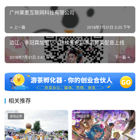
日
广州莱麦互联网科技有限公司
游
茶
上一篇
2018年7月31日 3:25 下午
对
边江、季冠霖加盟！《锦绣未央》手游醉美配音上线
接
2018年7月31日 3:43 下午
下一篇
会
上
海
站
相关推荐
游戏业界
游戏业界
中
文
(