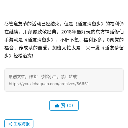
0
2
5
第
尽管道友节的活动已经结束，但是《道友请留步》的福利仍
十
在继续，用颠覆致敬经典，2018年最好玩的东方神话修仙
三
手游就是《道友请留步》，不肝不氪、福利多多，0氪党的
届
福音，养成系的最爱，加班太忙太累，来一发《道友请留
金
步》轻松治愈!
茶
奖
原创文章，作者：茶馆小二，禁止转载：
https://youxichaguan.com/archives/86651
7
月
赞
(0)
3
0
生成海报