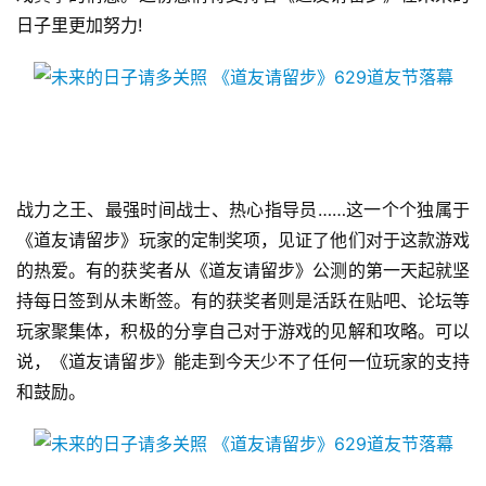
日子里更加努力!
手
机
游
戏
单
战力之王、最强时间战士、热心指导员……这一个个独属于
机
《道友请留步》玩家的定制奖项，见证了他们对于这款游戏
游
的热爱。有的获奖者从《道友请留步》公测的第一天起就坚
戏
持每日签到从未断签。有的获奖者则是活跃在贴吧、论坛等
玩家聚集体，积极的分享自己对于游戏的见解和攻略。可以
休
闲
说，《道友请留步》能走到今天少不了任何一位玩家的支持
游
和鼓励。
戏
2