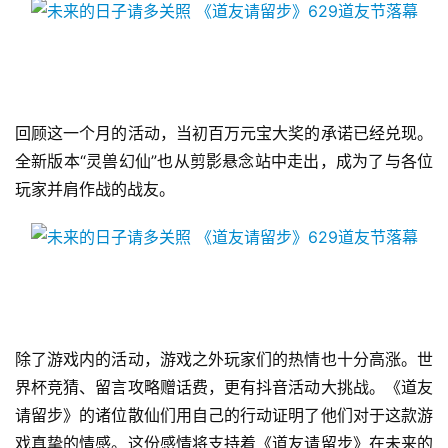
回顾这一个月的活动，当初百万元宝大奖的承诺已经兑现。
全新版本“灵兽幻仙”也从剪影悬念站中走出，成为了与各位
首
玩家并肩作战的战友。
页
游
茶
原
创
除了游戏内的活动，游戏之外玩家们的热情也十分高涨。世
游
界杯竞猜、留言攻略赠话费，更有抖音活动大挑战。《道友
戏
请留步》的诸位散仙们用自己的行动证明了他们对于这款游
业
戏真挚的情感。这份感情将支持着《道友请留步》在未来的
界