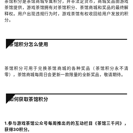
茶馆积分是茶馆商城专属积分，并非法定货币，商城奖品由游戏
茶馆提供，游戏茶馆拥有对茶馆积分、茶馆商城和奖品的最终解
0
释权。用户出现违规行为时，游戏茶馆有权收回给用户发放的积
日
分。
游
茶
茶馆积分怎么使用
对
接
茶馆积分可用于兑换茶馆商城的各种奖品（茶馆积分永不清
会
零），茶馆商城每周日会更新一款限量的全新奖品，敬请期待。
上
海
如何获取茶馆积分
站
1.参与游戏茶馆公众号每周推出的的互动栏目《茶馆三千问》，
中
获得30积分。