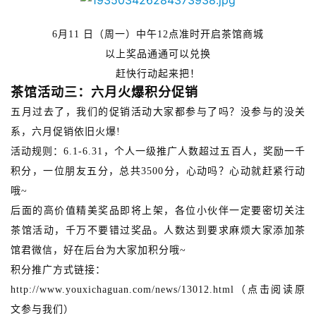
6
月
11 
日（周一）中午
12点准时开启茶馆商城
以上奖品通通可以兑换
赶快行动起来把！
茶馆活动三：六月火爆积分促销
五月过去了，我们的促销活动大家都参与了吗？没参与的没关
系，六月促销依旧火爆
!
活动规则：
6.1-6.31，个人一级推广人数超过
五百人，奖励一千
首
页
积分，一位朋友五分，总共
3500
分
，心动吗？心动就赶紧行动
哦
~
游
后面的高价值精美奖品即将上架，各位小伙伴一定要密切关注
茶
茶馆活动，千万不要错过奖品。人数达到要求麻烦大家添加茶
原
馆君微信，好在后台为大家加积分哦
~
创
积分推广方式链接：
http://www.youxichaguan.com/news/13012.html（点击阅读原
游
文参与我们）