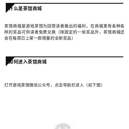
戏
业
什么是茶馆商城
界
茶馆商城是游戏茶馆为回馈读者推出的福利，在商城里有各种各
手
样的奖品可供读者免费兑换（除固定的一些奖品外，茶馆商城还
机
会在每周日上架一款限量的全新奖品）
游
戏
如何进入茶馆商城
单
机
游
打开游戏茶馆微信公众号，点击导航栏进入（如下图）
戏
休
闲
游
戏