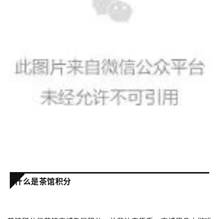
2
0
2
5
第
十
三
届
金
茶
奖
7
什么是茶馆积分
月
3