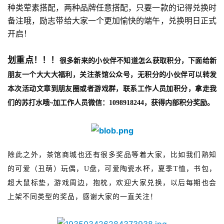
种类荤素搭配，两种品牌任意搭配，只要一款的记得兑换时
备注哦，励志带给大家一个更加愉快的端午，兑换明日正式
开启！
划重点！！！
很多新来的小伙伴不知道怎么获取积分，下面给新
朋友一个大大大福利，
关注茶馆公众号，无积分的小伙伴可以
转发
本次活动文章到朋友圈
或者游戏群
，
联系工作人员加积分，
拿走我
们的苏打水
哦
~
加工作人员微信：
1098918244，获得内部积分奖励。
除此之外，茶馆商城也还有很多奖品等着大家，比如我们熟知
的可爱（丑萌）玩偶，
U盘，可爱陶瓷水杯，夏季T恤，书包，
超大鼠标垫，游戏周边，抱枕，欢迎大家兑换，以后每期也会
上架不同类型的奖品，感谢大家的一直关注！