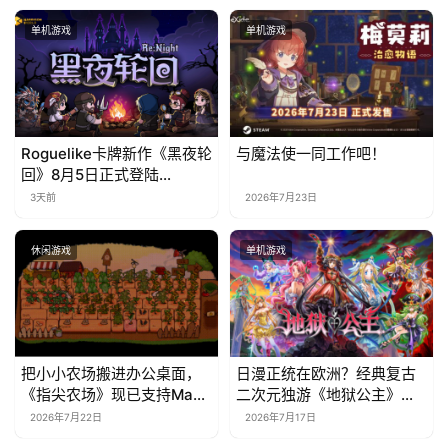
单机游戏
单机游戏
Roguelike卡牌新作《黑夜轮
与魔法使一同工作吧！
回》8月5日正式登陆
Steam，首发9折优惠开启
3天前
2026年7月23日
休闲游戏
单机游戏
把小小农场搬进办公桌面，
日漫正统在欧洲？经典复古
《指尖农场》现已支持Mac
二次元独游《地狱公主》现
系统！
已EA上线
2026年7月22日
2026年7月17日