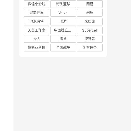
微信小游戏
街头篮球
网易
完美世界
Valve
闲鱼
泡泡玛特
卡游
米哈游
天美工作室
中国独立游戏联盟
Supercell
ps5
鹰角
逆神者
帕斯亚科技
全面战争
刺客信条