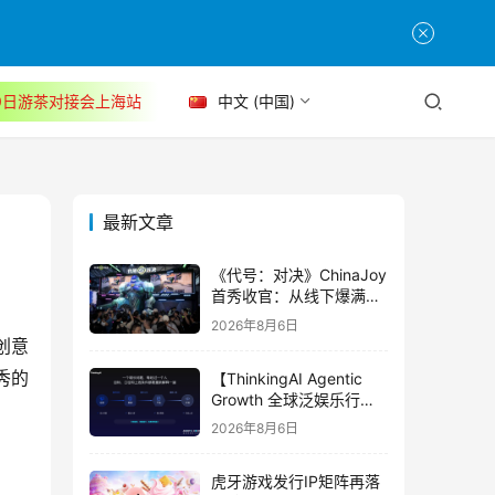
30日游茶对接会上海站
中文 (中国)
最新文章
《代号：对决》ChinaJoy
首秀收官：从线下爆满看
见玩家的真实期待
2026年8月6日
创意
秀的
【ThinkingAI Agentic
Growth 全球泛娱乐行业
峰会】Agent 时代，人到
2026年8月6日
底负责什么
虎牙游戏发行IP矩阵再落