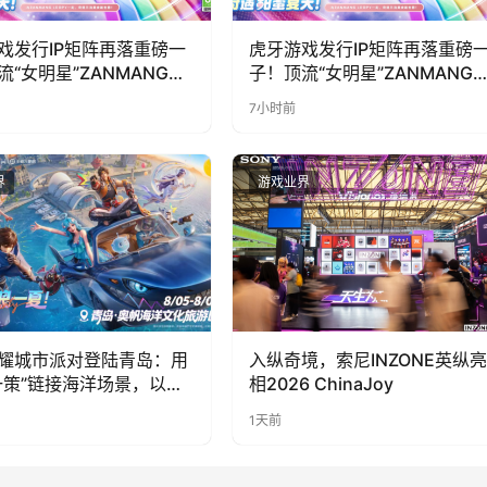
戏发行IP矩阵再落重磅一
虎牙游戏发行IP矩阵再落重磅
流“女明星”ZANMANG
子！顶流“女明星”ZANMANG
PY 正版3D消除手游《消消
LOOPY 正版3D消除手游《消
7小时前
惊喜曝光
奇遇》惊喜曝光
界
游戏业界
耀城市派对登陆青岛：用
入纵奇境，索尼INZONE英纵亮
一策”链接海洋场景，以双
相2026 ChinaJoy
带动夏日文旅
1天前