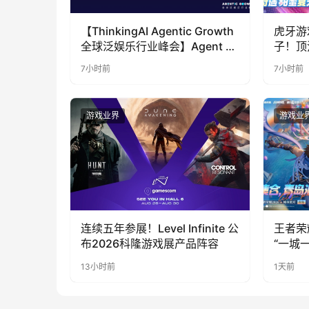
【ThinkingAI Agentic Growth
虎牙游
全球泛娱乐行业峰会】Agent 时
子！顶
代，人到底负责什么
LOO
7小时前
7小时前
奇遇》
游戏业界
游戏业
连续五年参展！Level Infinite 公
王者荣
布2026科隆游戏展产品阵容
“一城
向奔赴
13小时前
1天前