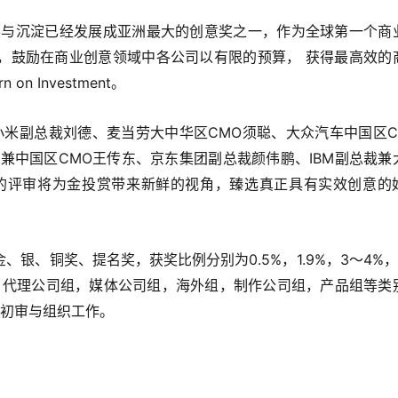
发展与沉淀已经发展成亚洲最大的创意奖之一，作为全球第一个商
，鼓励在商业创意领域中各公司以有限的预算， 获得最高效的
n Investment。
：小米副总裁刘德、麦当劳大中华区CMO须聪、大众汽车中国区C
裁兼中国区CMO王传东、京东集团副总裁颜伟鹏、IBM副总裁兼
的评审将为金投赏带来新鲜的视角，臻选真正具有实效创意的
银、铜奖、提名奖，获奖比例分别为0.5%，1.9%，3～4%，
组，代理公司组，媒体公司组，海外组，制作公司组，产品组等类
、初审与组织工作。