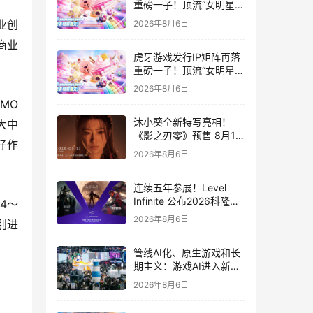
重磅一子！顶流“女明星”
ZANMANG LOOPY 正版
业创
2026年8月6日
3D消除手游《消消奇遇》
商业
惊喜曝光
虎牙游戏发行IP矩阵再落
重磅一子！顶流“女明星”
ZANMANG LOOPY 正版
2026年8月6日
3D消除手游《消消奇遇》
MO
惊喜曝光
沐小葵全新特写亮相！
大中
《影之刃零》预售 8月12
好作
日开启
2026年8月6日
连续五年参展！Level
Infinite 公布2026科隆游
4～
戏展产品阵容
2026年8月6日
别进
管线AI化、原生游戏和长
期主义：游戏AI进入新共
识时代
2026年8月6日