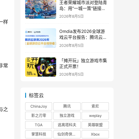
王者荣耀城市派对登陆青
岛：用“一城一策”链接海
洋场景，以双向奔赴带动
2026年8月5日
夏日文旅
一样
Omdia发布2026全球游
戏云平台报告：腾讯云连
续两年入选“领导者”象限
2026年8月5日
「摊开玩」独立游戏市集
非常
正式开票！
2026年8月5日
标签云
ChinaJoy
腾讯
索尼
与之
影之刃零
独立游戏
weplay
TGA
逃离塔科夫
英雄联盟
掌慧科技
仙剑奇侠传四
Xbox