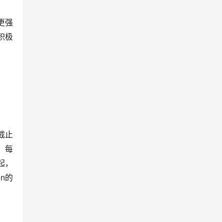
更强
积极
截止
，每
起，
on的