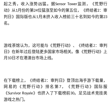
起之秀，收入涨势凶猛。据
监测，《荒野行
Sensor Tower
动》从
月份的第
位猛涨至如今的第五位，《终结者
：审
1
24
2
判日》国际版也从
月未挤入收入榜前三十名到如今的第
1
23
名。
游戏茶馆认为，这可能与《荒野行动》、《终结者2：审判
日》在新年过后登陆更多国家市场相关。像《荒野行动》上
月
日才在港澳台市场上线。
10
在下载榜上，《终结者2：审判日》登顶出海手游下载量，
网易的《荒野行动》排名第
，《荒野行动》国际服
7
《
》也挤入了下载榜前
。足见战术竞技类
Survivor Royale
30
游戏之热门。