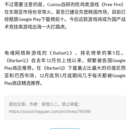
不过需要注意的是，Garena自研的吃鸡类游戏《
》
Free Fire
0
在东南亚市场也非常火，甚至已捷足先登韩国市场，目前已
日
经稳居
下载榜前十。今后这款游戏将成为国产战
Google Play
游
术竞技类游戏出海一大拦路虎。
茶
对
电魂网络新游戏的《BarbarQ》，排名榜单的第
位。
5
接
《
》自去年
月份上线以来，频繁被各国
BarbarQ
12
Google 
商店推荐。在《
》下载量占比最大的印度尼西
会
Play
BarbarQ
亚和巴西市场，
月底到
月底期间几乎每天都被
12
1
Google 
上
商店精选推荐。
Play
海
站
原创文章，作者：茶馆小二，禁止转载：
https://youxichaguan.com/archives/79398
中