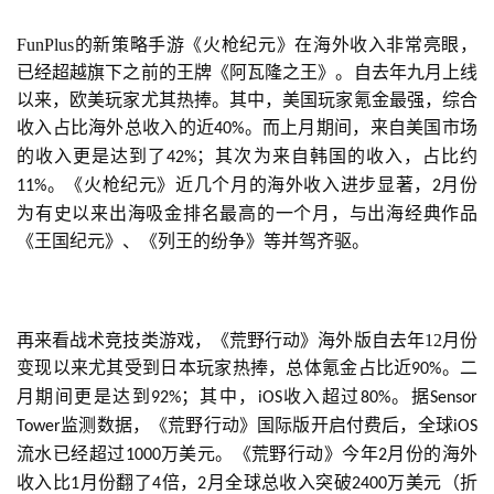
业
界
FunPlus的新策略手游《火枪纪元》在海外收入非常亮眼，
已经超越旗下之前的王牌《阿瓦隆之王》。自去年九月上线
以来，欧美玩家尤其热捧。其中，美国玩家氪金最强，综合
手
收入占比海外总收入的近
。而上月期间，来自美国市场
40%
机
的收入更是达到了
；其次为来自韩国的收入，占比约
游
42%
戏
。《火枪纪元》近几个月的海外收入进步显著，
月份
11%
2
为有史以来出海吸金排名最高的一个月，与出海经典作品
《王国纪元》、《列王的纷争》等并驾齐驱。
单
机
游
戏
再来看战术竞技类游戏，《荒野行动》海外版自去年12月份
变现以来尤其受到日本玩家热捧，总体氪金占比近
。二
90%
休
月期间更是达到
；其中，
收入超过
。据
92%
iOS
80%
Sensor 
闲
监测数据，《荒野行动》国际版开启付费后，全球
Tower
iOS
游
流水已经超过
万美元。《荒野行动》今年
月份的海外
1000
2
戏
收入比
月份翻了
倍，
月全球总收入突破
万美元（折
1
4
2
2400