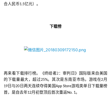
合人民币
亿元）。
1.5
2
0
2
5
下载榜
第
十
三
届
金
茶
奖
再来看下载排行榜。《终结者2：审判日》国际版来自美国
的下载量最大，超过
。其次是东南亚市场。游戏在
月
25%
2
日与
日两天连续夺得美国
游戏类单日下载量榜
19
20
App Store
7
首，是自去年
月初登顶后首次重返
。
12
No. 1
月
3