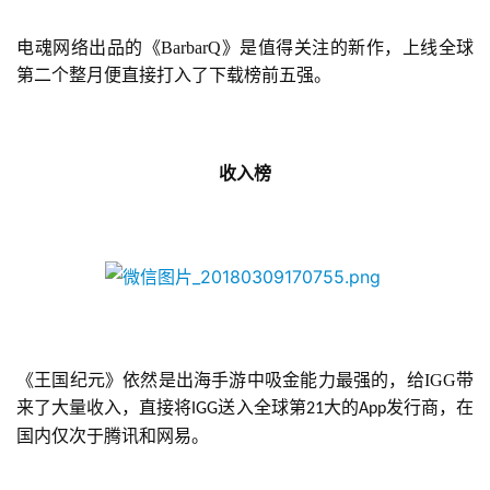
电魂网络出品的《BarbarQ》是值得关注的新作，上线全球
第二个整月便直接打入了下载榜前五强。
收入榜
首
页
游
茶
原
《王国纪元》依然是出海手游中吸金能力最强的，给IGG带
创
来了大量收入，直接将
送入全球第
大的
发行商，在
IGG
21
App
国内仅次于腾讯和网易。
游
戏