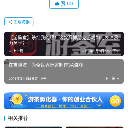
文
赞
(0)
(
中
国
生成海报
)
【游鉴室】杀红我的眼！这款赛博朋克游戏如何表达暴
力美学？
上一篇
2018年3月9日 5:51 下午
在吉隆坡，为全世界玩家制作3A游戏
2018年3月9日 6:01 下午
下一篇
相关推荐