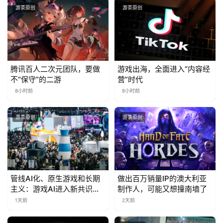
游茶原创
游茶原创
腾讯百人二次元团队，要做
游戏出海，全面进入“内容经
不“保守”的二游
营”时代
8小时前
8小时前
游茶原创
游茶原创
管线AI化、原生游戏和长期
做出百万销量IP的澳大利亚
主义：游戏AI进入新共识时
制作人，可能又想撞南墙了
代
1天前
2天前