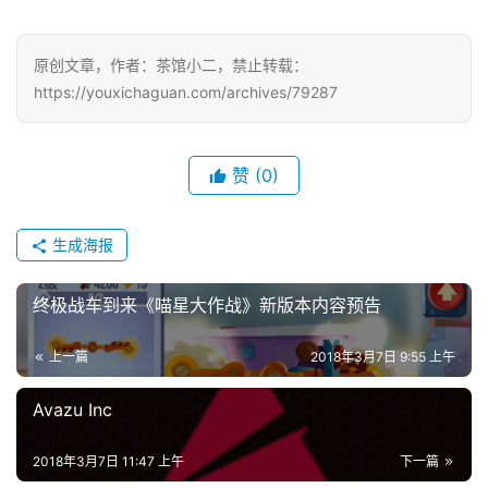
对
接
原创文章，作者：茶馆小二，禁止转载：
https://youxichaguan.com/archives/79287
会
上
海
赞
(0)
站
生成海报
中
终极战车到来《喵星大作战》新版本内容预告
文
(
上一篇
2018年3月7日 9:55 上午
中
国
Avazu Inc
)
2018年3月7日 11:47 上午
下一篇