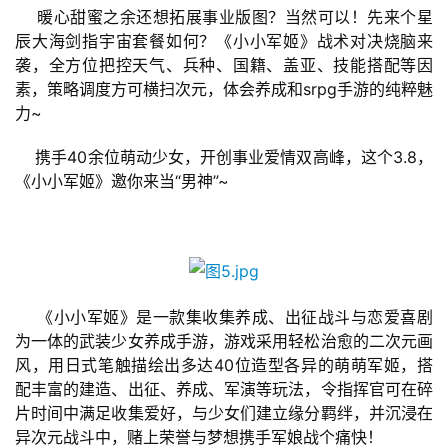
十
    暖心甜蜜之余还想拓展事业版图？当然可以！先来个星
三
辰大海剑指宇宙套餐如何？《小小军姬》战术对决烧脑来
届
袭，全方位把控天气、兵种、国籍、盖亚、技能搭配等因
金
素，策略调度方可横扫次元，体会养成和srpg手游的纯粹魅
茶
力~
奖
    携手40余位萌动少女，开创事业爱情双高峰，这个3.8，
《小小军姬》邀你来当“男神”~
7
月
3
    《小小军姬》是一款集收集养成、出征战斗与恋爱喜剧
0
为一体的武装少女养成手游，游戏采用轻松治愈的二次元画
日
风，用日式笔触描绘出多达40位造型各异的萌萌军姬，搭
配丰富的建造、出征、养成、军演等玩法，令指挥官可在碎
游
片时间中满足收集爱好，与少女们建立缘分羁绊，并沉浸在
茶
异次元战斗中，赌上荣誉与梦想携手军娘战个痛快！