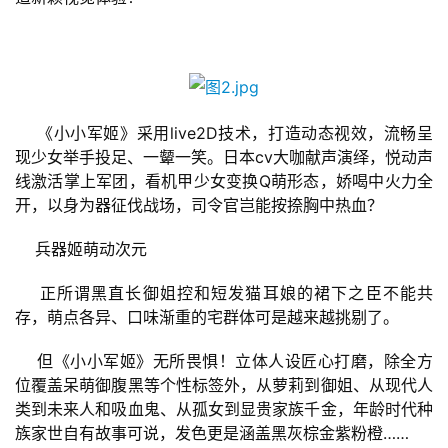
首
页
    《小小军姬》采用live2D技术，打造动态视效，流畅呈
游
现少女举手投足、一颦一笑。日本cv大咖献声演绎，悦动声
茶
线激活掌上军团，看机甲少女变换Q萌形态，娇喝中火力全
原
开，以身为器征伐战场，司令官岂能按捺胸中热血？
创
    兵器姬萌动次元
游
戏
    正所谓黑直长御姐控和短发猫耳娘的裙下之臣不能共
业
存，萌点各异、口味渐重的宅群体可是越来越挑剔了。
界
    但《小小军姬》无所畏惧！立体人设匠心打磨，除全方
位覆盖呆萌御腹黑等个性标签外，从萝莉到御姐、从现代人
手
类到未来人和吸血鬼、从孤女到显贵家族千金，年龄时代种
机
族家世自有故事可说，发色更是涵盖黑灰棕金紫粉橙……
游