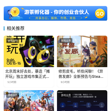
相关推荐
游戏业界
游戏业界
北京周末好去处，暴造「摊
修剪皮毛，听些闲聊！《异
开玩」独立游戏市集正式开
兽发廊》全新预告与Steam
票！
免费试玩公开
5小时前
9小时前
游戏业界
游戏业界