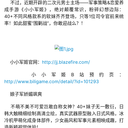
    不过，近期开辟的二次元男士主场——军事策略&恋爱养
成手游《小小军姬》，绝对颠覆常识，粉碎幻想边际：
40+不同风格款系的软妹齐齐登场，只等1位司令官前来统
率！如此甜蜜“围剿战”，你敢迎战么？！
    小小军姬官网：
http://jj.blazefire.com/
    小小军姬B站预约页：
http://www.biligame.com/detail/?id=101293
    娘子军娇媚飒爽
    不萌不美不可爱岂敢自称女神？40+妹子无一敷衍，日
韩大触精细绘制高清立绘，真实武器原型融入日式风格，冰
冷机甲萌化成身体部件，少女画风和军事元素相映成趣，打
造新颖视觉体验！