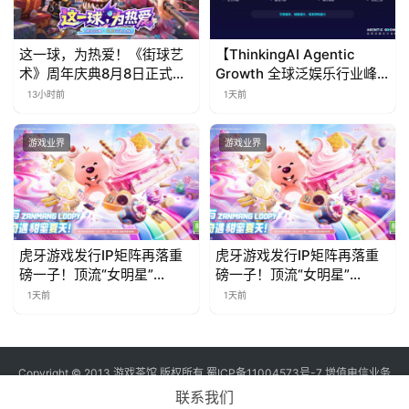
这一球，为热爱！《街球艺
【ThinkingAI Agentic
术》周年庆典8月8日正式上
Growth 全球泛娱乐行业峰
线，多重福利与全新内容同
会】Agent 时代，人到底负
13小时前
1天前
步开启
责什么
游戏业界
游戏业界
虎牙游戏发行IP矩阵再落重
虎牙游戏发行IP矩阵再落重
磅一子！顶流“女明星”
磅一子！顶流“女明星”
ZANMANG LOOPY 正版3D
ZANMANG LOOPY 正版3D
1天前
1天前
消除手游《消消奇遇》惊喜
消除手游《消消奇遇》惊喜
曝光
曝光
Copyright © 2013 游戏茶馆 版权所有
蜀ICP备11004573号-7
增值电信业务
经营许可证 川B2-20170060号
联系我们