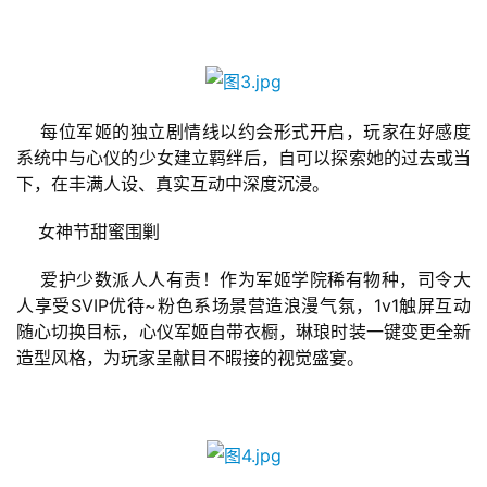
戏
单
机
    每位军姬的独立剧情线以约会形式开启，玩家在好感度
游
系统中与心仪的少女建立羁绊后，自可以探索她的过去或当
戏
下，在丰满人设、真实互动中深度沉浸。
休
    女神节甜蜜围剿
闲
游
    爱护少数派人人有责！作为军姬学院稀有物种，司令大
戏
人享受SVIP优待~粉色系场景营造浪漫气氛，1v1触屏互动
随心切换目标，心仪军姬自带衣橱，琳琅时装一键变更全新
2
造型风格，为玩家呈献目不暇接的视觉盛宴。
0
2
5
第