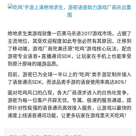
3
0
日
绝地求生类游戏就像一匹黑马杀进2017游戏市场，占据了
主流地位，其受欢迎程度如此夸张必然有其原因，迁移到
游
了移动端，游戏厂商完美还原“吃鸡”游戏核心玩法，配合
茶
游密专业语音+直播通讯SDK，让玩家在手机上也能享受
到原汁原味的端游品质。
对
目前，游密已为全球一半以上的“吃鸡”类手游定制并接入
接
了语音通讯SDK，而该品类手游的语音使用率高达80%！
会
面对吃鸡风口的凸现，各大厂商逐步进入的白热化竞争，
上
游密为每一位客户开辟无忧、专属、极速的服务通道，提
供针对性极强的语音通讯高效接入服务，让游戏以最快的
海
速度上线语音通讯功能，让更多玩家在游戏里天天吃鸡！
站