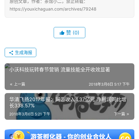
原创文章，作者：茶馆小二，禁止转载：
中
https://youxichaguan.com/archives/79248
文
(
中
赞
(0)
国
)
生成海报
小沃科技玩转春节营销 流量技能全开收效显著
上一篇
2018年3月6日 5:17 下午
华清飞扬2017年报：网游收入4.37亿元 净利润同比增
长338.57%
2018年3月6日 5:21 下午
下一篇