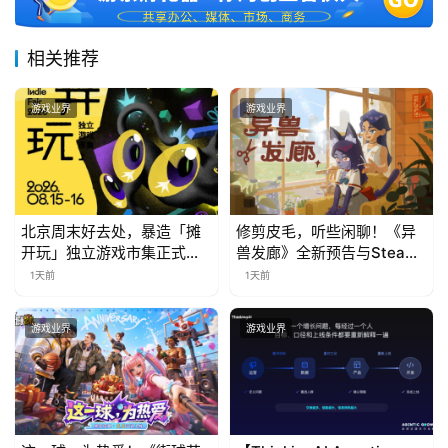
相关推荐
游戏业界
游戏业界
北京周末好去处，暴造「摊
修剪皮毛，听些闲聊！《异
开玩」独立游戏市集正式开
兽发廊》全新预告与Steam
票！
免费试玩公开
1天前
1天前
游戏业界
游戏业界