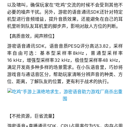
游
以及啸叫，确保玩家在“吃鸡”交流的时候不会受到其他不
戏
必要的噪声干扰。另外，游密的语音通讯SDK还针对特定
业
机型进行音频增益，提升音质效果，还能避免在自己的耳
界
机里听到队友耳机里的脚步声，影响对敌人方位的判断。
【高质音效，闻声辨位】
手
游密语音通讯SDK，语音音质PESQ评分高达3.82，采样
机
率自由可选：基本型采样率8kHz，普通型采样率
游
16 kHz，增强型采样率32 kHz，极佳型采样率48 kHz，
戏
满足开发商多种多样的场景需求。在小队语音里，巧妙将
游戏音与通话音区分，帮助玩家清晰分辨声音的种类、方
单
位、距离，了解队友的位置，更有利于战术的执行。
机
游
戏
休
【不抢资源，巨省流量】
闲
游密语音+直播通讯SDK，CPU占用率仅为5%，内存占用
游