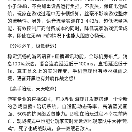
小于5MB，不会加重设备运行负担，不发热，保证电池续
戏
航，玩家在游戏过程中无卡顿感知，丝毫不影响游戏整体
的流畅性。另外，语音流量实测在3-4KB/s，超低流量耗
2
能，有效控制厂商付费成本的同时，降低玩家游戏流量成
0
本，即使在无Wi-Fi的情况下也能大胆放心畅玩。
2
5
【分秒必争，极低延迟】
第
稳定流畅的游密语音+直播通讯功能，全球机房布点，消
十
息100%必达，语音连麦延迟低于100ms，直播延迟低于
三
1s，真正意义上的实时连麦，手机游戏也有枪林弹雨之
届
境，语音开黑也有并肩作战之感！
金
茶
【高手陪玩，天天吃鸡】
奖
游密专业的直播SDK，可以帮助游戏开发商搭建一个全新
的游戏直播+陪玩系统，自适配动态码率、高清蓝光画
面、50%的抗网络丢包能力。即使在陪玩过程不幸提前阵
7
亡，观战模式中也能让玩家实时无延迟地观摩队中大神“吃
鸡”，死了也成战队魂，多一双眼看敌人。
月