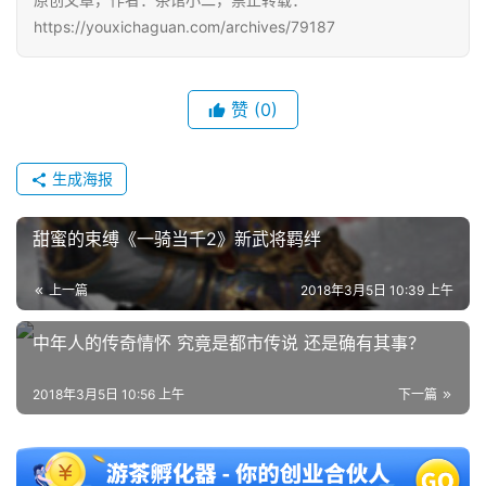
https://youxichaguan.com/archives/79187
3
0
赞
(0)
日
游
生成海报
茶
对
甜蜜的束缚《一骑当千2》新武将羁绊
接
上一篇
2018年3月5日 10:39 上午
会
中年人的传奇情怀 究竟是都市传说 还是确有其事？
上
海
2018年3月5日 10:56 上午
下一篇
站