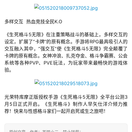
戏
多样交互  热血竞技全民K.O
2
0
《生死格斗5无限》在注重策略战斗的基础上，多样交互的
2
设定，扩展了“卡牌”的原有概念。手游将RPG最具吸引人的
5
交互融入其中，“强交互”使《生死格斗5无限》完全颠覆了
第
卡牌的原有概念。女神冲浪、扎克夺金、格斗争霸赛、公会
十
系统等各种PVP、PVE玩法，为玩家带来最畅快的游戏体
三
验。
届
金
茶
奖
光荣特库摩正版授权手游《生死格斗5无限》全平台公测3
月5日正式开启。《生死格斗》制作人早矢仕洋介倾力推
荐！快来与性感格斗家们一起开启死或生之旅吧！
7
月
原创文章，作者：茶馆小二，禁止转载：