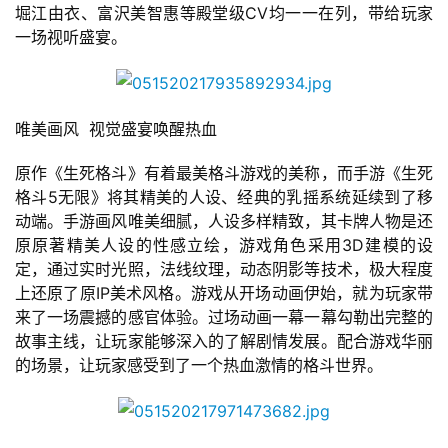
堀江由衣、富沢美智惠等殿堂级CV均一一在列，带给玩家
一场视听盛宴。
唯美画风  视觉盛宴唤醒热血
原作《生死格斗》有着最美格斗游戏的美称，而手游《生死
格斗5无限》将其精美的人设、经典的乳摇系统延续到了移
动端。手游画风唯美细腻，人设多样精致，其卡牌人物是还
原原著精美人设的性感立绘，游戏角色采用3D建模的设
首
定，通过实时光照，法线纹理，动态阴影等技术，极大程度
页
上还原了原IP美术风格。游戏从开场动画伊始，就为玩家带
来了一场震撼的感官体验。过场动画一幕一幕勾勒出完整的
游
故事主线，让玩家能够深入的了解剧情发展。配合游戏华丽
茶
的场景，让玩家感受到了一个热血激情的格斗世界。
原
创