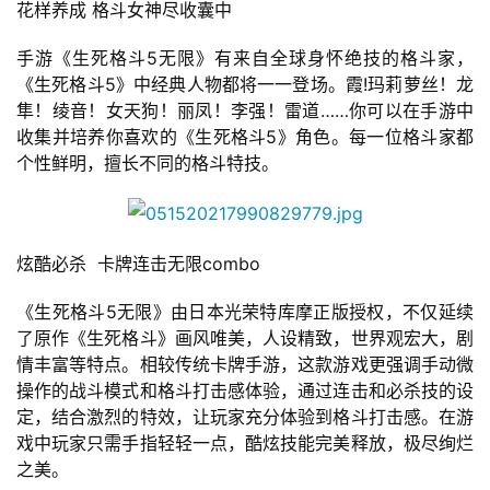
花样养成 格斗女神尽收囊中
游
戏
手游《生死格斗5无限》有来自全球身怀绝技的格斗家，
业
《生死格斗5》中经典人物都将一一登场。霞!玛莉萝丝！龙
界
隼！绫音！女天狗！丽凤！李强！雷道……你可以在手游中
收集并培养你喜欢的《生死格斗5》角色。每一位格斗家都
手
个性鲜明，擅长不同的格斗特技。
机
游
戏
炫酷必杀  卡牌连击无限combo
单
《生死格斗5无限》由日本光荣特库摩正版授权，不仅延续
机
了原作《生死格斗》画风唯美，人设精致，世界观宏大，剧
游
情丰富等特点。相较传统卡牌手游，这款游戏更强调手动微
戏
操作的战斗模式和格斗打击感体验，通过连击和必杀技的设
定，结合激烈的特效，让玩家充分体验到格斗打击感。在游
休
戏中玩家只需手指轻轻一点，酷炫技能完美释放，极尽绚烂
闲
之美。
游