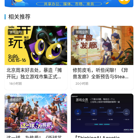
中
文
相关推荐
(
中
游戏业界
游戏业界
国
)
北京周末好去处，暴造「摊
修剪皮毛，听些闲聊！《异
开玩」独立游戏市集正式开
兽发廊》全新预告与Steam
票！
免费试玩公开
16小时前
20小时前
游戏业界
游戏业界
这一球，为热爱！《街球艺
【ThinkingAI Agentic