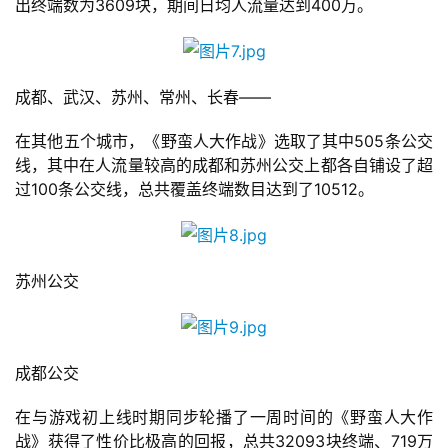
出终端数为3609块，期间日均人流量达到400万。
休
闲
游
戏
成都、武汉、苏州、常州、长春——
在其他五个城市，《野蛮人大作战》选取了其中505条公交
2
线，其中在人流量较高的成都和苏州公交上都各自铺设了超
0
过100条公交线，总共覆盖终端数目达到了10512。
2
5
第
十
苏州公交
三
届
金
茶
成都公交
奖
在与游戏初上线时期同步轮播了一周时间的《野蛮人大作
战》获得了性价比极高的回报，总共32093块终端、719万