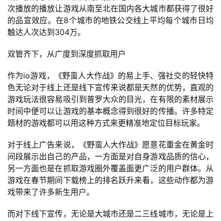
次播放的播放让游戏从南至北在国内各大城市都获得了很好
7
的品宣效应。在8个城市的地铁公交线上平均每个城市日均
触达人次达到304万。
月
3
双管齐下，从广度到深度抓取用户
0
作为io游戏，《野蛮人大作战》的易上手、强社交的轻快特
色无论对于线上还是线下宣传来说都是天然的优势，直观的
日
游戏玩法很容易吸引到普罗大众的目光，在有限的素材展示
游
时间中便可以让游戏的基本概念得到很好的传播。许多特定
题材的游戏都可以用这种方式来更精准地定位目标玩家。
茶
对
对于线上广告来说，《野蛮人大作战》愿意花重金在黄金时
间段展示出自己的产品，一方面是对自身游戏品质的信心，
接
另一方面也是在抓取游戏圈外覆盖面更广泛的用户群体。从
会
游戏在春节期间下载榜上的排名跃升来看，这些动作都为游
戏带来了许多新生用户。
上
海
而对下线下宣传，无论是大城市还是二三线城市，无论是上