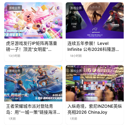
曝光
游戏业界
游戏业界
虎牙游戏发行IP矩阵再落重
连续五年参展！Level
磅一子！顶流“女明星”
Infinite 公布2026科隆游戏
ZANMANG LOOPY 正版3D
展产品阵容
13小时前
18小时前
消除手游《消消奇遇》惊喜
曝光
游戏业界
游戏业界
王者荣耀城市派对登陆青
入纵奇境，索尼INZONE英纵
岛：用“一城一策”链接海洋
亮相2026 ChinaJoy
场景，以双向奔赴带动夏日
1天前
1天前
文旅