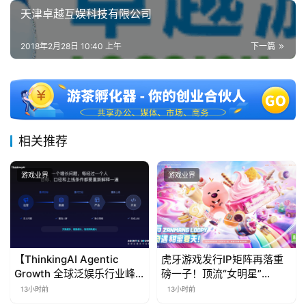
天津卓越互娱科技有限公司
2018年2月28日 10:40 上午
下一篇
相关推荐
游戏业界
游戏业界
【ThinkingAI Agentic
虎牙游戏发行IP矩阵再落重
Growth 全球泛娱乐行业峰
磅一子！顶流“女明星”
会】Agent 时代，人到底负
ZANMANG LOOPY 正版3D
13小时前
13小时前
责什么
消除手游《消消奇遇》惊喜