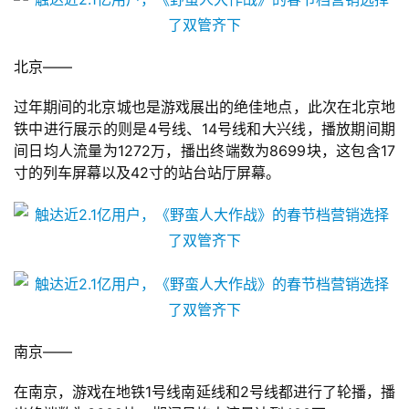
原
创
北京——
游
戏
过年期间的北京城也是游戏展出的绝佳地点，此次在北京地
业
铁中进行展示的则是4号线、14号线和大兴线，播放期间期
界
间日均人流量为1272万，播出终端数为8699块，这包含17
寸的列车屏幕以及42寸的站台站厅屏幕。
手
机
游
戏
单
机
南京——
游
戏
在南京，游戏在地铁1号线南延线和2号线都进行了轮播，播