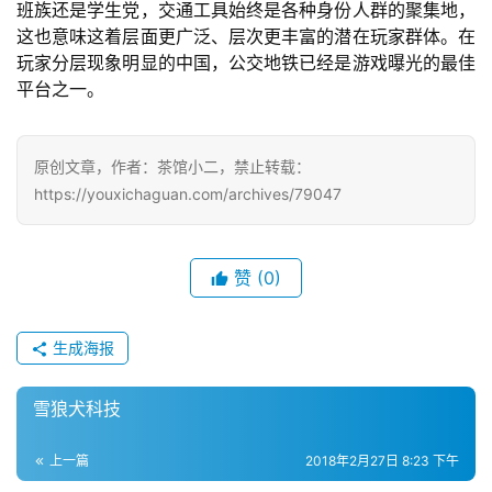
班族还是学生党，交通工具始终是各种身份人群的聚集地，
站
这也意味这着层面更广泛、层次更丰富的潜在玩家群体。在
玩家分层现象明显的中国，公交地铁已经是游戏曝光的最佳
平台之一。
中
文
(
原创文章，作者：茶馆小二，禁止转载：
中
https://youxichaguan.com/archives/79047
国
)
赞
(0)
生成海报
雪狼犬科技
上一篇
2018年2月27日 8:23 下午