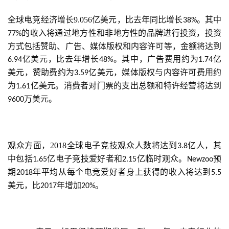
全球电竞经济增长9.056亿美元，比去年同比增长
。其中
38%
的收入将通过地方性和非地方性的品牌进行投资，投资
77%
方式包括赞助、广告、媒体版权和内容许可等，金额将达到
亿美元，比去年增长
。其中，广告费用约为
亿
6.94
48%
1.74
美元，赞助费约为
亿美元，媒体版权与内容许可费用约
3.59
为
亿美元。消费者对门票的支出总额和特许经营将达到
1.61
万美元。
9600
观众方面，2018全球电子竞技观众人数将达到
亿人，其
3.8
中包括
亿电子竞技爱好者和
亿临时观众。
预
1.65
2.15
Newzoo
期
年平均从每个电竞爱好者身上获得的收入将达到
2018
5.5
美元，比
年增加
。
2017
20%