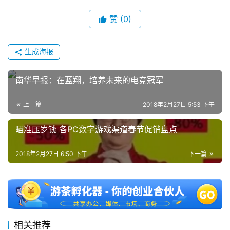
文
赞
(0)
(
中
国
生成海报
)
南华早报：在蓝翔，培养未来的电竞冠军
上一篇
2018年2月27日 5:53 下午
瞄准压岁钱 各PC数字游戏渠道春节促销盘点
2018年2月27日 6:50 下午
下一篇
相关推荐