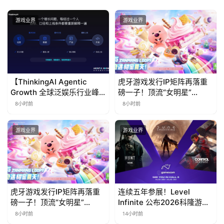
游戏业界
游戏业界
【ThinkingAI Agentic
虎牙游戏发行IP矩阵再落重
Growth 全球泛娱乐行业峰
磅一子！顶流“女明星”
会】Agent 时代，人到底负
ZANMANG LOOPY 正版3D
8小时前
8小时前
责什么
消除手游《消消奇遇》惊喜
曝光
游戏业界
游戏业界
虎牙游戏发行IP矩阵再落重
连续五年参展！Level
磅一子！顶流“女明星”
Infinite 公布2026科隆游戏
ZANMANG LOOPY 正版3D
展产品阵容
8小时前
14小时前
消除手游《消消奇遇》惊喜