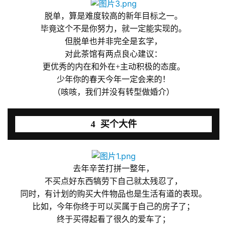
机
脱单，算是难度较高的新年目标之一。
游
毕竟这个不是你努力，就一定能实现的。
戏
但脱单也并非完全是玄学，
对此茶馆有两点良心建议：
休
更优秀的内在和外在+主动积极的态度。
闲
少年你的春天今年一定会来的！
游
（咳咳，我们并没有转型做婚介）
戏
2
4 买个大件
0
2
5
去年辛苦打拼一整年，
第
不买点好东西犒劳下自己就太残忍了，
十
同时，有计划的购买大件物品也是生活有道的表现。
三
比如，今年你终于可以买属于自己的房子了；
届
金
终于买得起看了很久的爱车了；