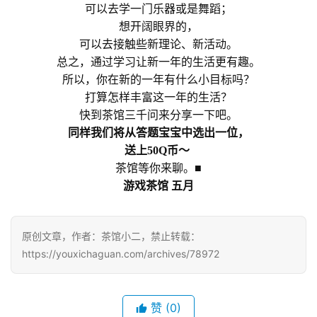
会
可以去学一门乐器或是舞蹈；
上
想开阔眼界的，
可以去接触些新理论、新活动。
海
总之，通过学习让新一年的生活更有趣。
站
所以，你在新的一年有什么小目标吗？
打算怎样丰富这一年的生活？
快到茶馆三千问来分享一下吧。
同样我们将从答题宝宝中选出一位，
中
文
送上50Q币～
(
茶馆等你来聊。■
中
游戏茶馆 五月
国
)
原创文章，作者：茶馆小二，禁止转载：
https://youxichaguan.com/archives/78972
赞
(0)