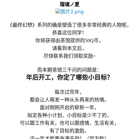
瑠璃ノ夏
《最终幻想》系列的确是塑造了很多非常经典的人物呢，
恭喜这位同学！
你将获得由茶馆提供的50Q币，
请看到本文后，
尽快联系我们领取奖励~
而本期茶馆三千问的问题是：
年后开工，你定了哪些小目标
？
每次过完年，
都会让人萌发一种从头再来的热情。
面对刚刚开启的崭新一年，
拟定各种小计划、小目标是少不了的，
可以跟工作有关，也可以跟感情、生活有关，
有了目标的激励，
这一年才能更充满干劲！（官方脸）