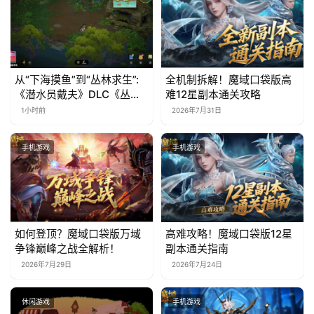
从“下海摸鱼”到“丛林求生”:
全机制拆解！魔域口袋版高
《潜水员戴夫》DLC《丛
难12星副本通关攻略
林》移动端定档8月14日
1小时前
2026年7月31日
手机游戏
手机游戏
如何登顶？魔域口袋版万域
高难攻略！魔域口袋版12星
争锋巅峰之战全解析！
副本通关指南
2026年7月29日
2026年7月24日
休闲游戏
手机游戏