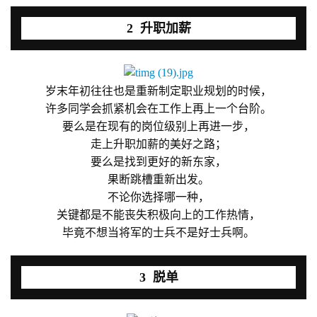
2 升职加薪
游
茶
原
创
岁末年初往往也是重新制定职业规划的时候，
许多同学会抓紧机会在工作上再上一个台阶。
要么是在现有的岗位级别上再进一步，
游
走上升职加薪的美好之路；
戏
业
要么是找到更好的新东家，
界
果断跳槽重新出发。
不论你选择哪一种，
关键都是不能丧失积极向上的工作热情，
手
毕竟不想当将军的士兵不是好士兵啊。
机
游
戏
3 脱单
单