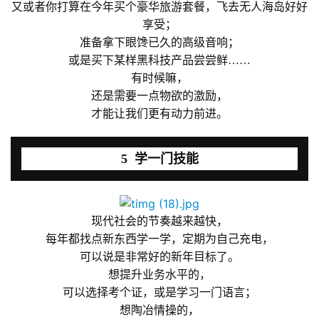
茶
又或者你打算在今年买个豪华旅游套餐，飞去无人海岛好好
奖
享受；
准备拿下眼馋已久的高级音响；
或是买下某样黑科技产品尝尝鲜……
有时候嘛，
7
还是需要一点物欲的激励，
才能让我们更有动力前进。
月
3
5 学一门技能
0
日
游
现代社会的节奏越来越快，
每年都找点新东西学一学，定期为自己充电，
茶
可以说是非常好的新年目标了。
对
想提升业务水平的，
可以选择考个证，或是学习一门语言；
接
想陶冶情操的，