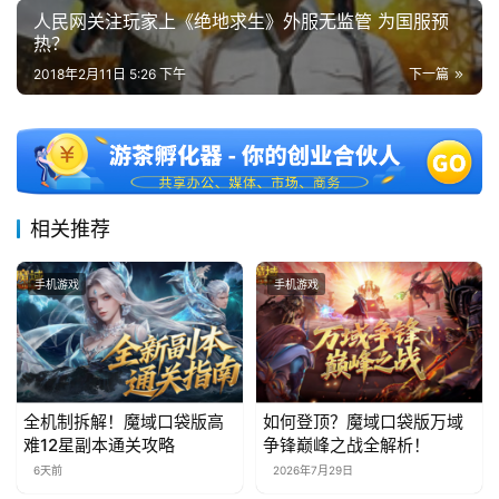
人民网关注玩家上《绝地求生》外服无监管 为国服预
热？
2018年2月11日 5:26 下午
下一篇
相关推荐
手机游戏
手机游戏
全机制拆解！魔域口袋版高
如何登顶？魔域口袋版万域
难12星副本通关攻略
争锋巅峰之战全解析！
6天前
2026年7月29日