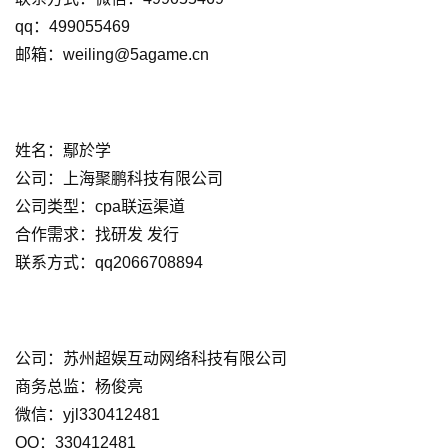
茶
qq：499055469
邮箱：weiling@5agame.cn
对
接
会
姓名：鄢於学
上
公司：上海聚鹏科技有限公司
海
公司类型：cpa联运渠道
合作需求：找研发 发行
站
联系方式：qq2066708894
中
文
公司：苏州超娱互动网络科技有限公司
(
商务总监：杨俊亮
中
微信：yjl330412481
国
)
QQ：330412481