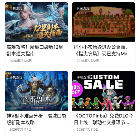
手机游戏
休闲游戏
高难攻略！魔域口袋版12星
把小小农场搬进办公桌面，
副本通关指南
《指尖农场》现已支持Mac
系统！
2026年7月24日
2026年7月22日
手机游戏
手机游戏
神V副本难点分析！魔域口袋
《OCTOPinbs》免费DLC今
版新副本攻略
日上线！联动社交推理节限
时7折
2026年7月17日
2026年7月10日