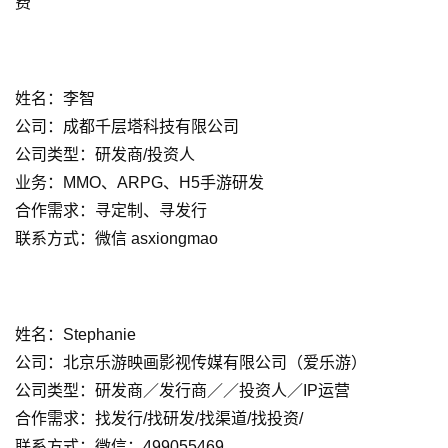
费
第
十
三
届
姓名：李智
金
公司：成都千层塔科技有限公司
茶
公司类型：研发商/投资人
奖
业务：MMO、ARPG、H5手游研发
合作需求：寻定制、寻发行
联系方式：微信 asxiongmao
7
月
3
姓名：Stephanie
公司：北京乐游映画影视传媒有限公司（爱乐游）
0
公司类型：研发商／发行商／／投资人／IP运营
日
合作需求：找发行/找研发/找渠道/找投资/
游
联系方式：微信：499055469