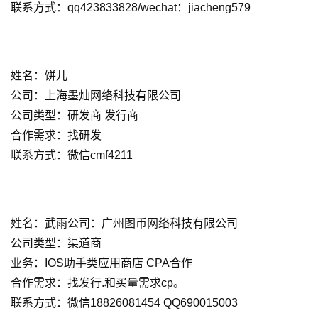
联系方式：qq423833828/wechat：jiacheng579
首
姓名：饼儿
页
公司：上海墨灿网络科技有限公司
公司类型：研发商 发行商
游
合作需求：找研发
茶
联系方式：微信cmf4211
原
创
游
姓名：武雨
公司：广州图币网络科技有限公司
戏
公司类型：渠道商
业
业务：IOS助手类应用商店 CPA合作
界
合作需求：找发行.和买量需求cp。
联系方式：微信18826081454 QQ690015003
手