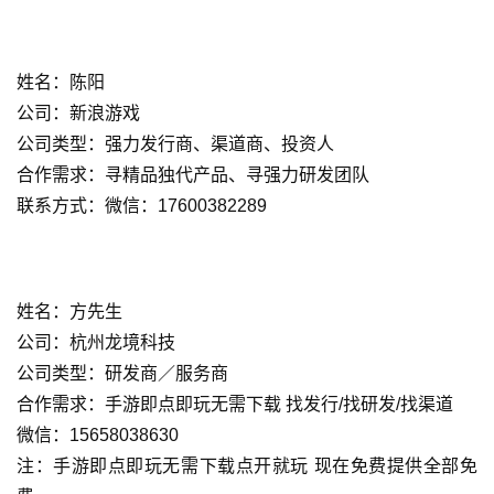
机
游
戏
姓名：陈阳
公司：新浪游戏
单
公司类型：强力发行商、渠道商、投资人
机
合作需求：寻精品独代产品、寻强力研发团队
游
联系方式：微信：17600382289
戏
休
闲
姓名：方先生
游
公司：杭州龙境科技
戏
公司类型：研发商／服务商
合作需求：手游即点即玩无需下载 找发行/找研发/找渠道
2
微信：15658038630
0
2
注：手游即点即玩无需下载点开就玩 现在免费提供全部免
5