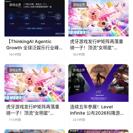
游戏业界
游戏业界
【ThinkingAI Agentic
虎牙游戏发行IP矩阵再落重
Growth 全球泛娱乐行业峰
磅一子！顶流“女明星”
会】Agent 时代，人到底负
ZANMANG LOOPY 正版3D
16小时前
16小时前
责什么
消除手游《消消奇遇》惊喜
曝光
游戏业界
游戏业界
虎牙游戏发行IP矩阵再落重
连续五年参展！Level
磅一子！顶流“女明星”
Infinite 公布2026科隆游戏
ZANMANG LOOPY 正版3D
展产品阵容
17小时前
22小时前
消除手游《消消奇遇》惊喜
曝光