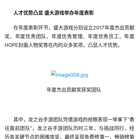
人才优势凸显 盛大游戏举办年度表彰
单
机
在年度表彰环节，盛大游戏分别设立2017年度杰出贡献
游
奖、年度优秀团队、年度优秀管理、年度优秀员工、年度
戏
HOPE封面人物奖等在内的众多奖项，凸显人才优势。
休
闲
游
戏
年度杰出贡献奖获奖团队
2
0
2
5
其中，龙之谷手游团队凭借游戏的抢眼表现一举拿下“勇
第
往直前团队”，龙之谷手游团队历时三年，与挑战同行，经
十
历各关键节点的困难攻坚，最终呈现免费榜第一、畅销榜第