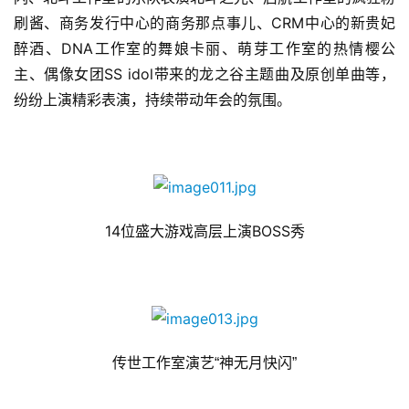
刷酱、商务发行中心的商务那点事儿、CRM中心的新贵妃
接
醉酒、DNA工作室的舞娘卡丽、萌芽工作室的热情樱公
会
主、偶像女团SS idol带来的龙之谷主题曲及原创单曲等，
上
纷纷上演精彩表演，持续带动年会的氛围。
海
站
中
14
位盛大游戏高层上演BOSS秀
文
(
中
国
)
传世工作室演艺“神无月快闪”