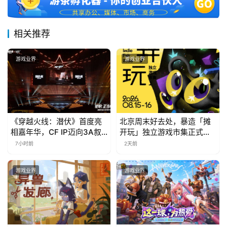
相关推荐
游戏业界
游戏业界
《穿越火线：潜伏》首度亮
北京周末好去处，暴造「摊
相嘉年华，CF IP迈向3A叙
开玩」独立游戏市集正式开
事新高度
票！
7小时前
2天前
游戏业界
游戏业界