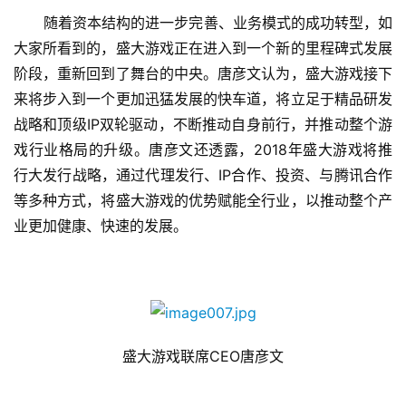
随着资本结构的进一步完善、业务模式的成功转型，如
首
大家所看到的，盛大游戏正在进入到一个新的里程碑式发展
页
阶段，重新回到了舞台的中央。唐彦文认为，
盛大游戏接下
来将步入到一个更加迅猛发展的快车道，将立足于精品研发
游
战略和顶级IP双轮驱动，不断推动自身前行，并推动整个游
茶
戏行业格局的升级。唐彦文还透露，2018年盛大游戏将推
原
创
行大发行战略，通过代理发行、IP合作、投资、与腾讯合作
等多种方式，将盛大游戏的优势赋能全行业，以推动整个产
游
业更加健康、快速的发展。
戏
业
界
手
盛大游戏联席CEO唐彦文
机
游
戏