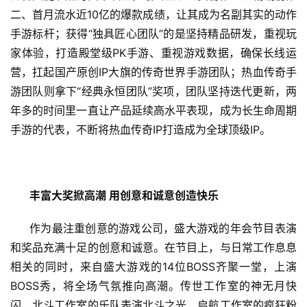
三
二、首月流水近10亿的爆款成绩，让其成为名副其实的动作
届
金
手游标杆；获得“独具匠心团队”的是坚持精品研发，重视玩
茶
家体验，打造殿堂级PK手游、重视游戏数据，确保长线运
奖
营，扛起国产原创IP大旗的传奇世界手游团队；热血传奇手
游团队则拿下“经典永恒团队”奖项，团队坚持迭代更新，两
年多的时间里一直让产品延续高水平表现，成为长生命周期
7
手游的代表，不断将热血传奇IP打造成为全球顶级IP。
月
3
丰富大奖掀高潮 用创意和诚意创造快乐
0
日
作为最注重创意的游戏公司，盛大游戏的年会节目表演
和奖品充满十足的创意和诚意。在节目上，与日常工作息息
游
相关的同时，来自盛大游戏的14位BOSS齐聚一堂，上演
茶
BOSS秀，将全场气氛推向高潮。传世工作室的神无月快
对
闪、北斗工作室的乐队表演北斗之光、启航工作室的疯狂粉