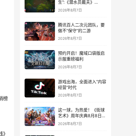
生”:《潜水员戴夫》
DLC《丛林》移动端定档
2026年8月7日
8月14日
腾讯百人二次元团队，要
做不“保守”的二游
2026年8月7日
预约开启！魔域口袋版启
示服重磅福利
2026年8月7日
游戏出海，全面进入“内容
经营”时代
2026年8月7日
销榜
这一球，为热爱！《街球
艺术》周年庆典8月8日正
式上线，多重福利与全新
2026年8月7日
内容同步开启
线》