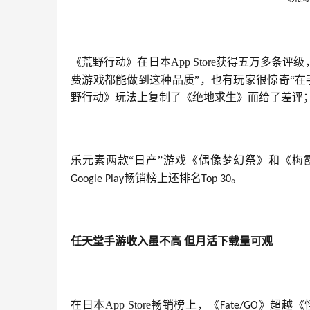
《荒野行动》在日本App Store获得五万多条评
费游戏都能做到这种品质”，也有玩家很惊奇“
野行动》玩法上复制了《绝地求生》而给了差评
乐元素两款“日产”游戏《偶像梦幻祭》和《梅
畅销榜上还排名
。
Google Play
Top 30
任天堂手游收入虽不高
但月活下载量可观
在日本App Store畅销榜上，《
》超越《
Fate/GO