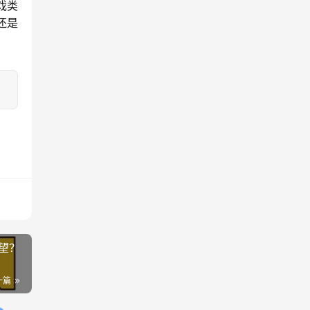
戏类
还是
望？
一篇