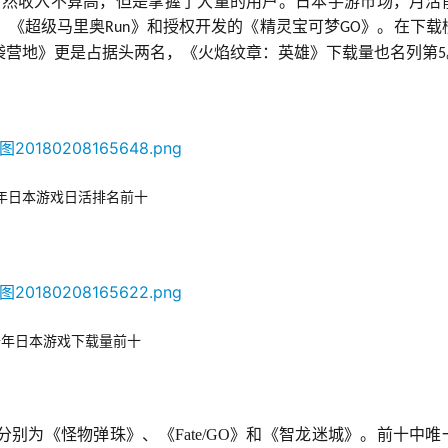
手游虽然收入不算高，但是掌握了大量的用户。日本手游市场，月活
、《超级马里奥
》和授权开发的《精灵宝可梦
》。在下载
Run
GO
袋营地》更是占据头两名，《火焰纹章：英雄》下载量也名列第
5
年日本游戏日活排名前十
去年日本游戏下载量前十
别为《怪物弹珠》、《Fate/GO》和《智龙迷城》。前十中唯