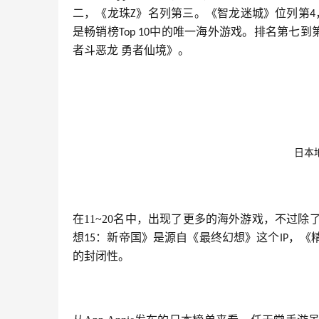
二，《龙珠
》名列第三。《智龙迷城》位列第
Z
4
是畅销榜
中的唯一海外游戏。排名第七到
Top 10
者斗恶龙 勇者仙境》。
日本地
在11~20名中，出现了更多的海外游戏，不过
想
：新帝国》是源自《最终幻想》这个
，《
15
IP
的封闭性。