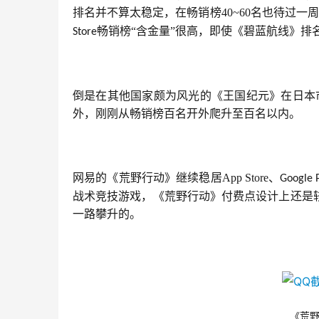
排名并不算太稳定，在畅销榜40~60名也待过
畅销榜“含金量”很高，即使《碧蓝航线》排
Store
倒是在其他国家颇为风光的《王国纪元》在日本
外，刚刚从畅销榜百名开外爬升至百名以内。
网易的《荒野行动》继续稳居App Store、
Google 
战术竞技游戏，《荒野行动》付费点设计上还是
一路攀升的。
《荒