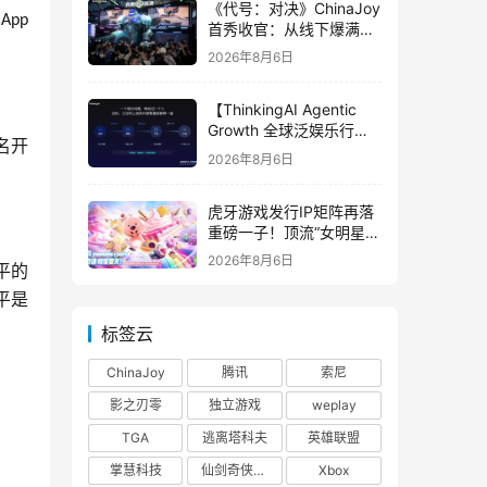
《代号：对决》ChinaJoy
本
App 
首秀收官：从线下爆满看
见玩家的真实期待
2026年8月6日
【ThinkingAI Agentic
Growth 全球泛娱乐行业
名开
峰会】Agent 时代，人到
2026年8月6日
底负责什么
虎牙游戏发行IP矩阵再落
重磅一子！顶流“女明星”
ZANMANG LOOPY 正版
2026年8月6日
平的
3D消除手游《消消奇遇》
惊喜曝光
平是
标签云
ChinaJoy
腾讯
索尼
影之刃零
独立游戏
weplay
TGA
逃离塔科夫
英雄联盟
掌慧科技
仙剑奇侠传四
Xbox