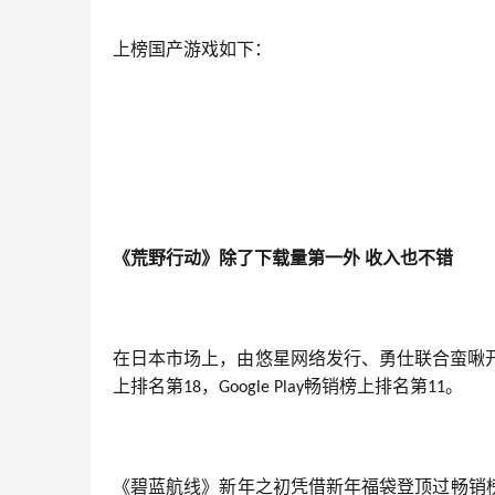
上榜国产游戏如下：
《荒野行动》除了下载量第一外
收入也不错
在日本市场上，由悠星网络发行、勇仕联合蛮啾开发
上排名第
，
畅销榜上排名第
。
18
Google Play
11
《碧蓝航线》新年之初凭借新年福袋登顶过畅销