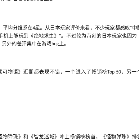
级，平均分维系在
星。从日本玩家评价来看，不少玩家都感叹“中
4
在手机上能玩到《绝地求生》”。不过较为苛刻的日本玩家也因为
；另外的差评集中在游戏
上。
bug
露可物语》近期都表现不错，一个进入了畅销榜
，另一
Top 50
怪物弹珠》和《智龙迷城》冲上畅销榜榜首。《怪物弹珠》排