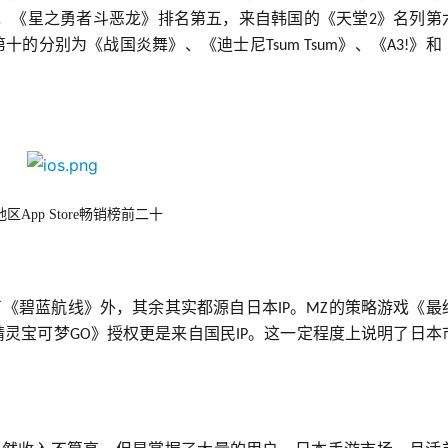
，《星之勇者斗恶龙》排名第五，来自韩国的《天堂
》名列第
2
第十的分别为《战国炎舞》、《迪士尼
》、《
》和
Tsum Tsum
A3!
区App Store畅销榜前二十
除了《碧蓝航线》外，其余其实都源自日本
。
的策略游戏《最
IP
MZ
精灵宝可梦
》授权更是来自国民
。这一定程度上说明了日本
GO
IP