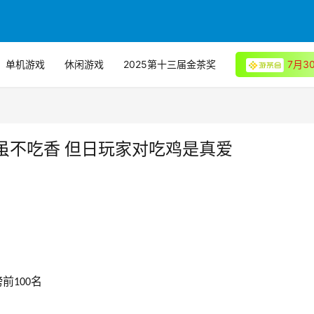
单机游戏
休闲游戏
2025第十三届金茶奖
7月
虽不吃香 但日玩家对吃鸡是真爱
榜前
名
100