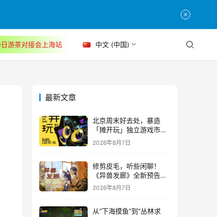
30日游茶对接会上海站
中文 (中国)
最新文章
北京周末好去处，暴造
「摊开玩」独立游戏市集
正式开票！
2026年8月7日
修剪皮毛，听些闲聊！
《异兽发廊》全新预告与
Steam免费试玩公开
2026年8月7日
从“下海摸鱼”到“丛林求