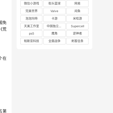
微信小游戏
街头篮球
网易
完美世界
Valve
闲鱼
泡泡玛特
卡游
米哈游
国免
天美工作室
中国独立游戏联盟
Supercell
《荒
ps5
鹰角
逆神者
帕斯亚科技
全面战争
刺客信条
个在
名第