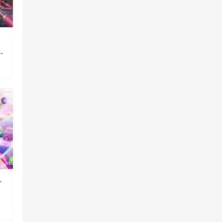
》
重
一
消