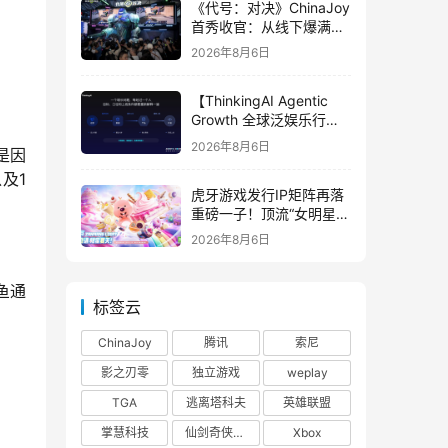
《代号：对决》ChinaJoy
首秀收官：从线下爆满看
见玩家的真实期待
2026年8月6日
【ThinkingAI Agentic
Growth 全球泛娱乐行业
峰会】Agent 时代，人到
2026年8月6日
是因
底负责什么
及1
虎牙游戏发行IP矩阵再落
重磅一子！顶流“女明星”
ZANMANG LOOPY 正版
2026年8月6日
3D消除手游《消消奇遇》
惊喜曝光
鱼通
标签云
ChinaJoy
腾讯
索尼
影之刃零
独立游戏
weplay
TGA
逃离塔科夫
英雄联盟
掌慧科技
仙剑奇侠传四
Xbox