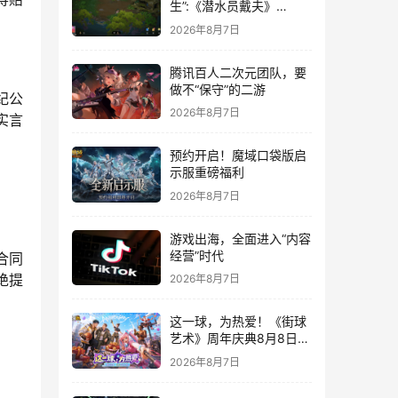
生”:《潜水员戴夫》
DLC《丛林》移动端定档
2026年8月7日
8月14日
腾讯百人二次元团队，要
做不“保守”的二游
纪公
2026年8月7日
实言
预约开启！魔域口袋版启
示服重磅福利
2026年8月7日
游戏出海，全面进入“内容
经营”时代
合同
绝提
2026年8月7日
这一球，为热爱！《街球
艺术》周年庆典8月8日正
式上线，多重福利与全新
2026年8月7日
内容同步开启