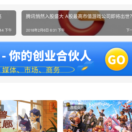
高
腾讯悄然入股盛大 A股最高市值游戏公司即将出世
:44 下午
2018年2月6日 6:31 下午
下
界
游戏业界