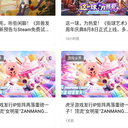
毛，听些闲聊！《异兽发
这一球，为热爱！《街球艺术
新预告与Steam免费试玩
周年庆典8月8日正式上线，多
福利与全新内容同步开启
18小时前
界
游戏业界
戏发行IP矩阵再落重磅一
虎牙游戏发行IP矩阵再落重磅
流“女明星”ZANMANG
子！顶流“女明星”ZANMANG
PY 正版3D消除手游《消消
LOOPY 正版3D消除手游《消
1天前
惊喜曝光
奇遇》惊喜曝光