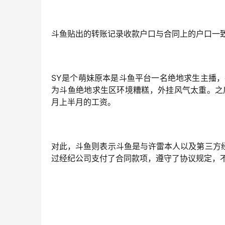
斗鱼贴出的转账记录收款户口与合同上的户口一致，
SY是个萌妹原本是斗鱼平台一名绝地求生主播
为斗鱼绝地求生区环境糟糕，外挂风气太重。之后
月上半月的工资。
对此，斗鱼则表示斗鱼是与许雷本人以及第三方
过经纪公司支付了合同款项，遵守了协议规定，