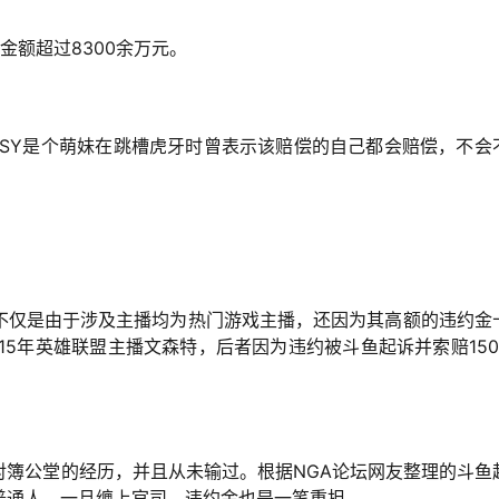
金额超过8300余万元。
，SY是个萌妹在跳槽虎牙时曾表示该赔偿的自己都会赔偿，不会
不仅是由于涉及主播均为热门游戏主播，还因为其高额的违约金
15年英雄联盟主播文森特，后者因为违约被斗鱼起诉并索赔150
对簿公堂的经历，并且从未输过。根据NGA论坛网友整理的斗鱼
普通人，一旦缠上官司，违约金也是一笔重担。