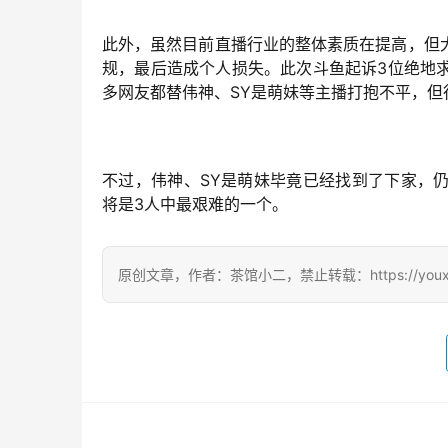
此外，虽然目前直播行业的整体素质在提高，但
规，最后造成个人损失。此次斗鱼起诉3位绝地
多网友都替伟神、SY是萌妹等主播打抱不平，
不过，伟神、SY是萌妹毕竟已经找到了下家，
将是3人中最艰难的一个。
原创文章，作者：茶馆小二，禁止转载：https://youxichag