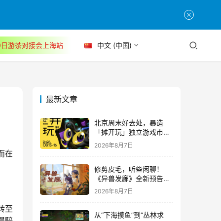
30日游茶对接会上海站
中文 (中国)
最新文章
北京周末好去处，暴造
「摊开玩」独立游戏市集
正式开票！
2026年8月7日
而在
修剪皮毛，听些闲聊！
《异兽发廊》全新预告与
Steam免费试玩公开
2026年8月7日
转至
从“下海摸鱼”到“丛林求
得赔