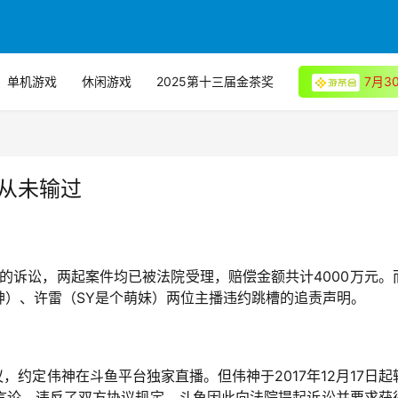
单机游戏
休闲游戏
2025第十三届金茶奖
7月
从未输过
权的诉讼，两起案件均已被法院受理，赔偿金额共计4000万元。
神）、许雷（SY是个萌妹）两位主播违约跳槽的追责声明。
议，约定伟神在斗鱼平台独家直播。但伟神于2017年12月17日起
言论，违反了双方协议规定，斗鱼因此向法院提起诉讼并要求获