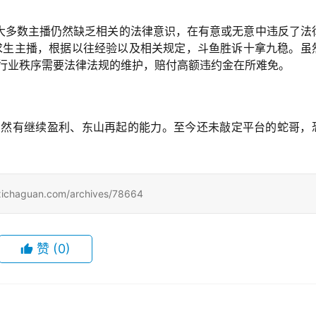
大多数主播仍然缺乏相关的法律意识，在有意或无意中违反了法
求生主播，根据以往经验以及相关规定，斗鱼胜诉十拿九稳。虽
但行业秩序需要法律法规的维护，赔付高额违约金在所难免。
仍然有继续盈利、东山再起的能力。至今还未敲定平台的蛇哥，
uan.com/archives/78664
赞
(0)