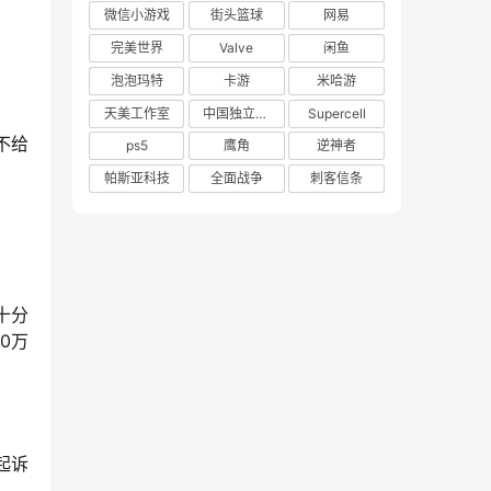
微信小游戏
街头篮球
网易
完美世界
Valve
闲鱼
泡泡玛特
卡游
米哈游
天美工作室
中国独立游戏联盟
Supercell
不给
ps5
鹰角
逆神者
帕斯亚科技
全面战争
刺客信条
十分
0万
起诉