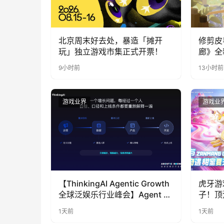
北京周末好去处，暴造「摊开
修剪皮
玩」独立游戏市集正式开票！
廊》全
公开
9小时前
13小时前
游戏业界
游戏业
【ThinkingAI Agentic Growth
虎牙游
全球泛娱乐行业峰会】Agent 时
子！顶
代，人到底负责什么
LOO
1天前
1天前
奇遇》